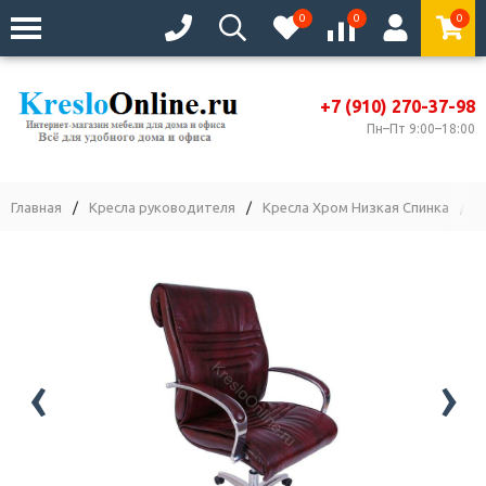
0
0
0
+7 (910) 270-37-98
Пн–Пт 9:00–18:00
Главная
/
Кресла руководителя
/
Кресла Хром Низкая Спинка
/
К
‹
›