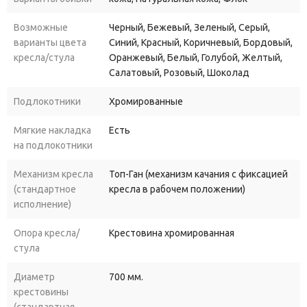
В стандартном исполнении кресло выпускается в черном
цвете. По желанию покупателя кресло может быть
Возможные
Черный, Бежевый, Зеленый, Серый,
модифицировано.
варианты цвета
Синий, Красный, Коричневый, Бордовый,
Кресло Вип
имеет регулировочный по высоте механизм,
кресла/стула
Оранжевый, Белый, Голубой, Желтый,
благодаря которому его можно поднять или опустить. Также
Салатовый, Розовый, Шоколад
кресло имеет и встроенный механизм качания, позволяющий
Подлокотники
Хромированные
фиксировать его в выбранном положении.
Купить кресло Вип
хром низкая спинка, для офиса или для
Мягкие накладка
Есть
дома, Вы можете в различных обивочных материалах с
на подлокотники
дополнительными модификациями, мультиблок, топ-ган люкс
Механизм кресла
Топ-Ган (механизм качания с фиксацией
или резиновые ролики.
(стандартное
кресла в рабочем положении)
исполнение)
Опора кресла/
Крестовина хромированная
стула
Диаметр
700 мм.
крестовины
(стандартная