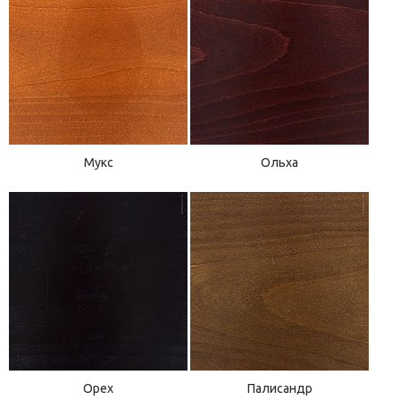
Мукс
Ольха
Орех
Палисандр