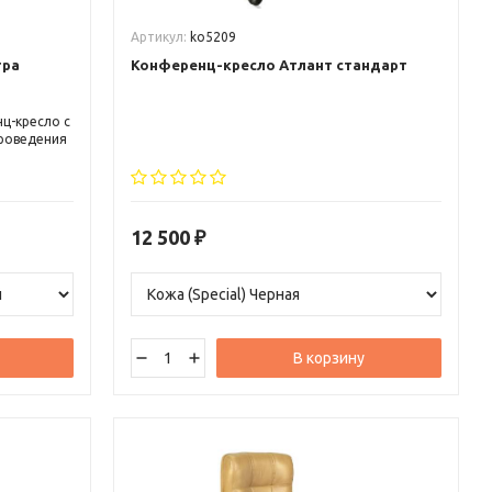
Артикул:
ko5209
тра
Конференц-кресло Атлант стандарт
нц-кресло с
проведения
ественных
гономичная
ром для
по
12 500
₽
В корзину