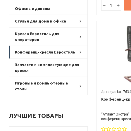
Офисные диваны
Стулья для дома и офиса
Кресла Евростиль для
операторов
Конференц-кресла Евростиль
Запчасти и комплектующие для
кресел
Игровые и компьютерные
столы
Артикул:
ko1763
Конференц-кре
ЛУЧШИЕ ТОВАРЫ
“Атлант Экстра” 
конференц-крес
повышенным ком
Благодаря качес