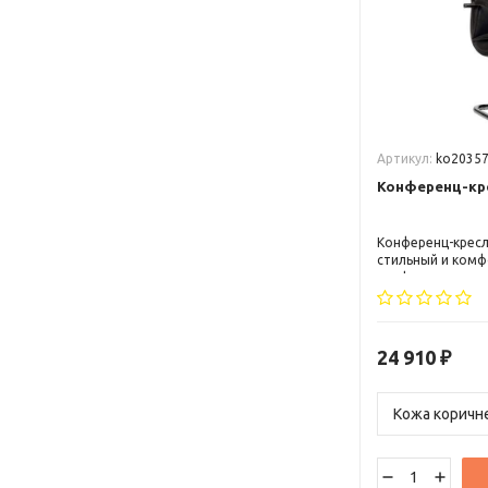
Артикул:
ko2035
Конференц-кре
Конференц-кресло
стильный и комф
конференц-залов
комнат. Отличае
качественными 
хромированными
придают креслу 
24 910
₽
Эргономичная ф
обеспечивает по
напряжение с мы
отличным допол
подчеркнет стат