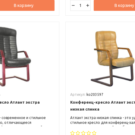
В корзину
В корзину
4
Артикул:
ko203597
сло Атлант экстра
Конференц-кресло Атлант экс
низкая спинка
- современное и стильное
Атлант экстра низкая спинка - это 
ло, отличающееся
стильное кресло для конференц-зал
фортом и эргономикой.
переговорных комнат. Оно обеспеч
твенным материалам и
комфорт и поддержку спины благо