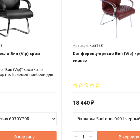
78
Артикул:
ko5158
сло Вип (Vip) хром
Конференц-кресло Вип (Vip) хр
спинка
 “Вип (Vip)” хром - это
ортный элемент мебели для
, аудиторий и переговорных
тся элегантным дизайном,
материалами и
 элементами, которые
изысканный вид.
18 440
₽
орма спинки и подлокотников
ддержку тела, снимая
шц. Кресло “Вип” хром станет
нением к любому интерьеру и
ус владельца.
В корзину
В корзину