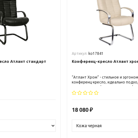
Артикул:
ko17841
есло Атлант стандарт
Конференц-кресло Атлант хро
“Атлант Хром” - стильное и эргоно
конференц-кресло, идеально подх
оснащения конференц-залов и офис
Благодаря использованию качеств
материалов и современным технол
производства, кресло обеспечивае
уровень комфорта и продолжитель
18 080
₽
службы. Хромированная отделка п
креслу элегантный и современный в
который гармонично сочетается с
интерьером.