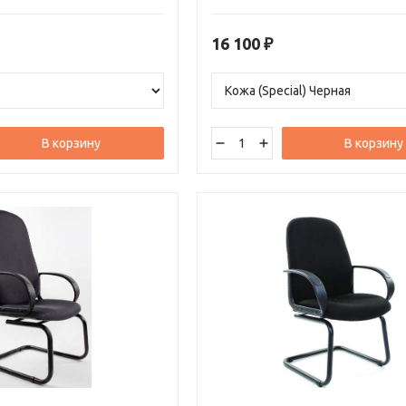
зайну, оно идеально
низкой спинке, а также легко вписы
борудования конференц-
любой интерьер благодаря своему
 приемных. Хромированные
элегантному дизайну.
16 100
₽
яют креслу элегантности и
альным выбором для любых
В корзину
В корзину