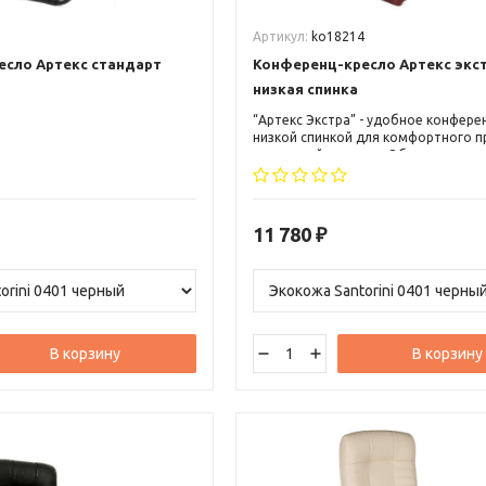
Артикул:
ko18214
сло Артекс стандарт
Конференц-кресло Артекс экс
низкая спинка
“Артекс Экстра” - удобное конфере
низкой спинкой для комфортного 
совещаний и встреч. Обивка из кач
материалов, стильный дизайн и эр
форма делают его отличным выбо
любого офиса или конференц-зала 
доступной цене.
11 780
₽
В корзину
В корзину