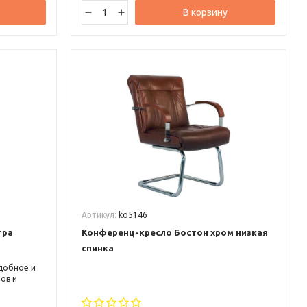
В корзину
Артикул:
ko5146
тра
Конференц-кресло Бостон хром низкая
спинка
удобное и
ов и
ивает
даря своей