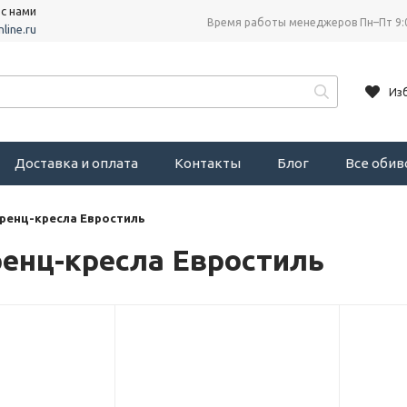
 с нами
Время работы менеджеров Пн–Пт 9:
line.ru
Из
Доставка и оплата
Контакты
Блог
Все оби
ренц-кресла Евростиль
енц-кресла Евростиль