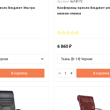
8
Артикул:
ko18172
есло Бюджет Ультра
Конференц-кресло Бюджет ул
низкая спинка
6 860
₽
В корзину
В корзину