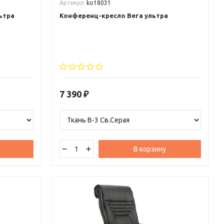
Артикул:
ko18031
ьтра
Конференц-кресло Вега ультра
7 390
₽
В корзину