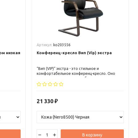
Артикул:
ko203556
ом низкая
Конференц-кресло Вип (Vip) экстра
“Вип (VIP)” экстра - это стильное и
комфортабельное конференц-кресло. Оно
идеально подходит для оборудования
конференц-залов, аудиторий и переговорных
комнат. Элегантный дизайн и качественные
материалы делают его прекрасным
дополнением к любому интерьеру. Удобная
21 330
₽
спинка и подлокотники обеспечивают
поддержку и снимают напряжение. “Вип (VIP)”
экстра подчеркнет статус своего владельца и
обеспечит комфорт на всех мероприятиях.
В корзину