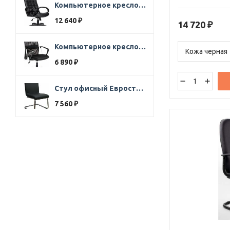
продуманному ди
Компьютерное кресло Стиль Ультра SOFT кожа черная
подходит для о
12 640
залов, офисов и
₽
14 720
₽
элементы добавл
делают его иде
интерьеров.
Компьютерное кресло Direct ткань черная
6 890
₽
Стул офисный Евростиль 250 (стул сбербанк) кожзам черный
7 560
₽