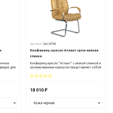
Артикул:
ko14790
м
Конференц-кресло Атлант хром низкая
спинка
мичное
Конференц-кресло “Атлант” с низкой спинкой и
одящее для
хромированным каркасом представляет собой
ов.
комфортное и стильное решение для
енных
конференц-залов, приемных и переговорных
огиям
комнат. Благодаря простому и элегантному
т высокий
дизайну, кресло гармонично впишется в любой
ный срок
интерьер. Низкая спинка обеспечивает
18 010
₽
ридает
свободу движения и позволяет комфортно
ид,
сидеть в течение длительного времени.
 любым