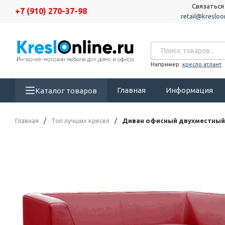
Связаться
+7 (910) 270-37-98
retail@kresloon
Например:
кресло атлант
Главная
Информация
Каталог товаров
Главная
/
Топ лучших кресел
/
Диван офисный двухместный