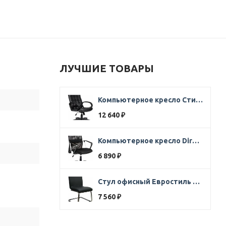
ЛУЧШИЕ ТОВАРЫ
Компьютерное кресло Стиль Ультра SOFT кожа черная
12 640
₽
Компьютерное кресло Direct ткань черная
6 890
₽
Стул офисный Евростиль 250 (стул сбербанк) кожзам черный
7 560
₽