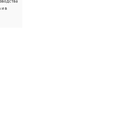
зводства
 и в