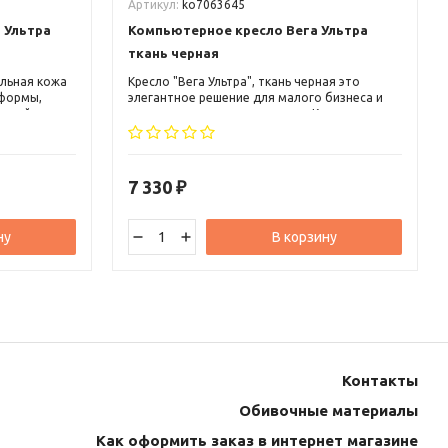
Артикул:
ko7063645
 Ультра
Компьютерное кресло Вега Ультра
ткань черная
альная кожа
Кресло "Вега Ультра", ткань черная это
 формы,
элегантное решение для малого бизнеса и
ающийся
руководителя среднего звена. Кресло может
ьшим
вписаться, как в классический, так и в
одлокотники
современный офисный и домашний интерьер.
7 330
₽
ну
В корзину
Контакты
Обивочные материалы
Как оформить заказ в интернет магазине