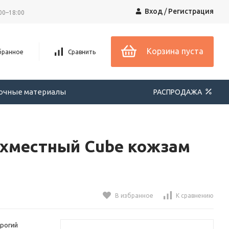
Вход
/
Регистрация
00–18:00
Корзина пуста
бранное
Сравнить
вочные материалы
РАСПРОДАЖА
хместный Cube кожзам
В избранное
К сравнению
рогий