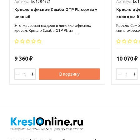
Артикул:
ko1304221
Артикул:
ko1
Кресло офисное Самба GTP PL кожзам
Кресло оф
черный
экокожа б
Это массовая модель в линейке офисных
Кресло Самб
кресел. Кресло Самба GTP PL из
светло-беже
кожзаменителя черного цвета эффектно
самых перед
смотрится в современном интерьере.
дизайна и э
Металлический каркас в сочетании с
Кресло может
фанерной основой придают креслу
так и в совр
устойчивость и прочность.
9 360
10 070
₽
₽
В корзину