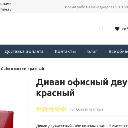
 с нами
Время работы менеджеров Пн–Пт 9:
line.ru
Из
Доставка и оплата
Контакты
Блог
Все оби
 Cube кожзам красный
Диван офисный дву
красный
(0)
Оставить отзыв
Диван двухместный Cube кожзам красный имеет ст