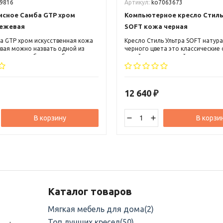
9816
Артикул:
ko7063673
исное Самба GTP хром
Компьютерное кресло Стиль
ежевая
SOFT кожа черная
а GTP хром искусственная кожа
Кресло Стиль Ультра SOFT натур
вая можно назвать одной из
черного цвета это классические
овых разработок в области
яркий, оригинальный и запомин
ргономики компьютерных кресел.
дизайн, высокая спинка с небол
 вписаться, как в классический,
подголовником и пластиковые п
еменный интерьер.
с мягкими накладками.
12 640
₽
В корзину
В корзи
Каталог товаров
Мягкая мебель для дома
(2)
Топ лучших кресел
(50)