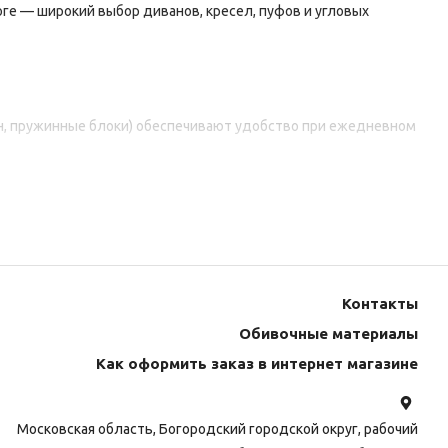
оге
— широкий
выбор
диванов,
кресел,
пуфов
и
угловых
,
пружинные
блоки)
обеспечивают
удобство
при
ежедневном
кие
материалы
обивки
(микрофибра,
экокожа,
велюр)
ние
для
любого
интерьера.
нижка,
дельфин)
и
ящиками
для
хранения.
Контакты
упрощают
обслуживание.
Обивочные материалы
подходит
даже
для
семей
с
детьми
и
животными.
Как оформить заказ в интернет магазине
Московская область, Богородский городской округ, рабочий