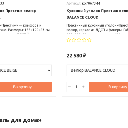
333
Артикул:
ко7067344
лок Престиж велюр
Кухонный уголок Престиж вел
E
BALANCE CLOUD
 «Престиж» — комфорт и
Практичный кухонный уголок «Прес
ухне. Размеры: 155×120×83 см,
велюр, каркас из ЛДСП и фанеры. Га
 каркас — ЛДСП/фанера,
155×120×83 см, нагрузка до 120 кг.
кг, ящики для хранения.
Вместительные ящики для хранения
6 мес. Комфорт и стиль для вашей к
22 580
₽
В корзину
В корзину
ель
для
дома»