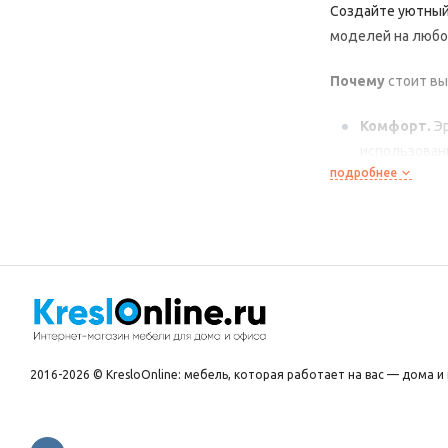
Создайте
уютны
моделей
на
любо
Почему
стоит
вы
Комфорт.
Эр
использован
подробнее
Долговечно
гарантируют
Разнообраз
Практичнос
Лёгкий
уход
Безопасност
2016-2026 © KresloOnline: мебель, которая работает на вас — дома и 
В
ассортименте:
прямые
и
угл