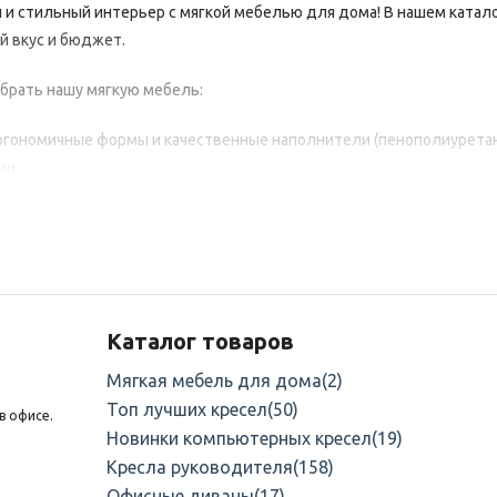
й
и
стильный
интерьер
с
мягкой
мебелью
для
дома!
В
нашем
катал
й
вкус
и
бюджет.
брать
нашу
мягкую
мебель:
гономичные
формы
и
качественные
наполнители
(пенополиуретан
ии.
сть.
Прочные
каркасы
(деревянные,
металлические)
и
износостой
долгий
срок
службы.
ие
стилей.
От
классики
до
минимализма
и
лофта
— найдётся
реше
ть.
Многие
модели
оснащены
механизмами
трансформации
(еврок
Каталог товаров
.
Ткани
с
защитой
от
загрязнений
и
легко
очищаемые
поверхности
Мягкая мебель для дома
(2)
ь.
Используем
экологичные
материалы
без
вредных
примесей
— 
Топ лучших кресел
(50)
в офисе.
Новинки компьютерных кресел
(19)
Кресла руководителя
(158)
овые
диваны;
Офисные диваны
(17)