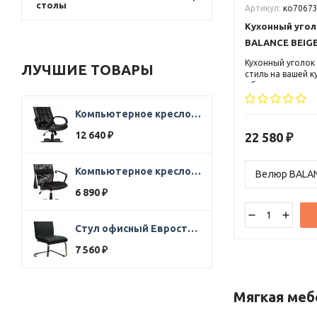
столы
Артикул:
ко7067
Кухонный уго
BALANCE BEIG
Кухонный уголок
ЛУЧШИЕ ТОВАРЫ
стиль на вашей к
обивка — велюр,
нагрузка до 120 
Гарантия 6 мес.
Компьютерное кресло Стиль Ультра SOFT кожа черная
12 640
22 580
₽
₽
Компьютерное кресло Direct ткань черная
6 890
₽
Стул офисный Евростиль 250 (стул сбербанк) кожзам черный
7 560
₽
Мягкая
меб