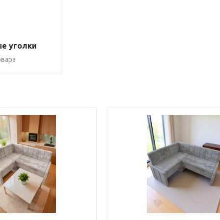
е уголки
овара