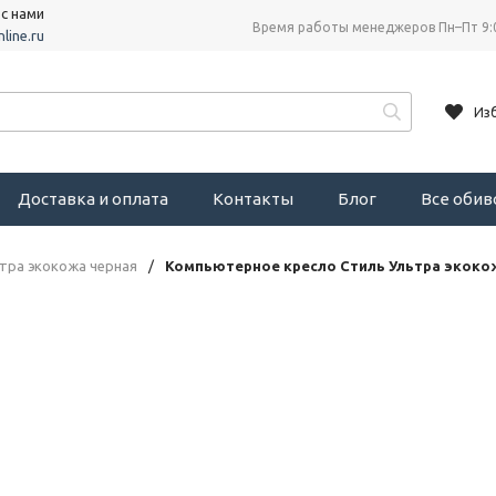
 с нами
Время работы менеджеров Пн–Пт 9:
line.ru
Из
Доставка и оплата
Контакты
Блог
Все оби
тра экокожа черная
/
Компьютерное кресло Стиль Ультра экоко