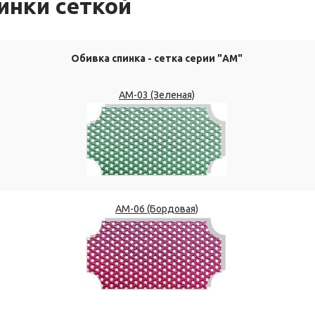
инки сеткой
Обивка спинка - сетка серии "АМ"
АМ-03 (Зеленая)
АМ-06 (Бордовая)