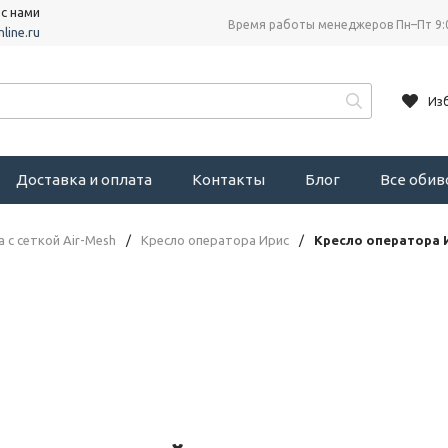
 с нами
Время работы менеджеров Пн–Пт 9:
line.ru
Из
Доставка и оплата
Контакты
Блог
Все оби
 с сеткой Air-Mesh
/
Кресло оператора Ирис
/
Кресло оператора 