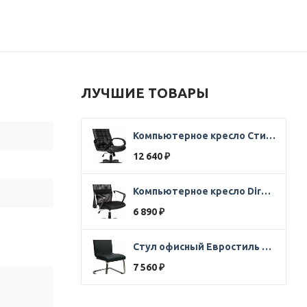
ЛУЧШИЕ ТОВАРЫ
Компьютерное кресло Стиль Ультра SOFT кожа черная
12 640
₽
Компьютерное кресло Direct ткань черная
6 890
₽
Стул офисный Евростиль 250 (стул сбербанк) кожзам черный
7 560
₽