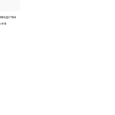
зводства
 и в