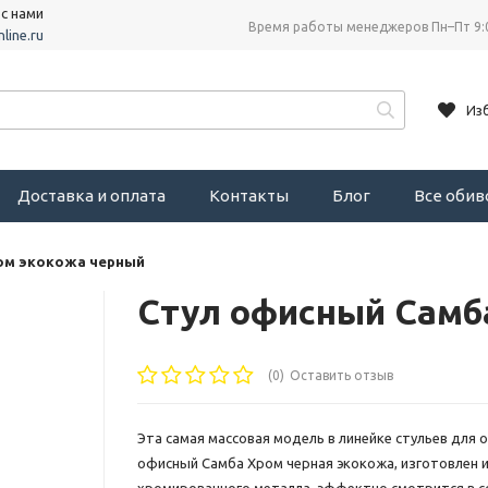
 с нами
Время работы менеджеров Пн–Пт 9:
line.ru
Из
Доставка и оплата
Контакты
Блог
Все оби
ом экокожа черный
Стул офисный Самб
(0)
Оставить отзыв
Эта самая массовая модель в линейке стульев для о
офисный Самба Хром черная экокожа, изготовлен 