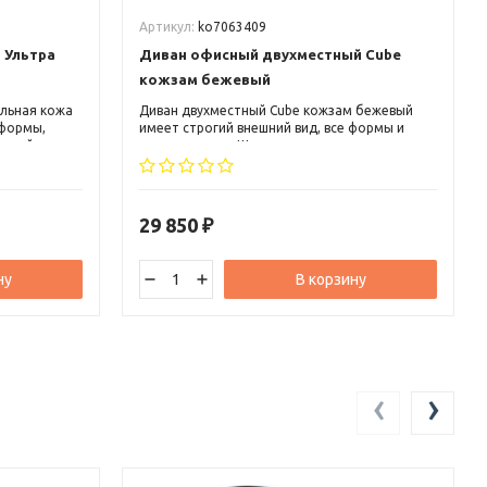
Артикул:
ko7063409
 Ультра
Диван офисный двухместный Cube
кожзам бежевый
альная кожа
Диван двухместный Cube кожзам бежевый
 формы,
имеет строгий внешний вид, все формы и
ающийся
линии прямые. Ширина дивана позволяет в
ьшим
нем легко разместиться двоим людям.
одлокотники
Сидение достаточно глубокое около 60 см,
что позволяет удобно размещаться в нем
людям любой комплекции.
29 850
₽
ну
В корзину
‹
›