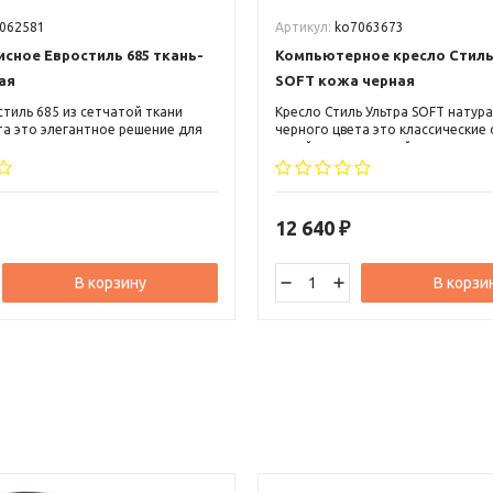
062581
Артикул:
ko7063673
сное Евростиль 685 ткань-
Компьютерное кресло Стиль
ая
SOFT кожа черная
стиль 685 из сетчатой ткани
Кресло Стиль Ультра SOFT натур
та это элегантное решение для
черного цвета это классические
еса и руководителя среднего
яркий, оригинальный и запомин
о может вписаться, как в
дизайн, высокая спинка с небол
й, так и в современный офисный
подголовником и пластиковые п
с мягкими накладками.
12 640
₽
В корзину
В корзи