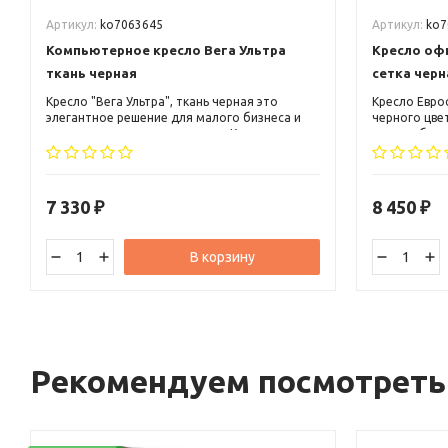
Артикул:
ko7063645
Артикул:
ko7
Компьютерное кресло Вега Ультра
Кресло офи
ткань черная
сетка черн
Кресло "Вега Ультра", ткань черная это
Кресло Евро
элегантное решение для малого бизнеса и
черного цве
руководителя среднего звена. Кресло может
малого бизн
вписаться, как в классический, так и в
звена. Кресл
современный офисный и домашний интерьер.
классически
интерьер.
7 330
8 450
₽
₽
В корзину
Рекомендуем посмотреть