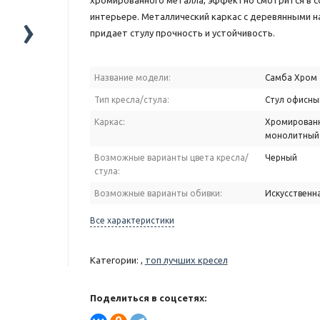
хромированного металла, эффектно смотрится в 
›
интерьере. Металлический каркас с деревянными 
придает стулу прочность и устойчивость.
Название модели:
Самба Хром
Тип кресла/стула:
Стул офисны
Каркас:
Хромирован
монолитный
Возможные варианты цвета кресла/
Черный
стула:
Возможные варианты обивки:
Искусственн
Все характеристики
Категории: ,
топ лучших кресел
Поделиться в соцсетях: