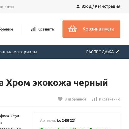
Вход
/
Регистрация
00–18:00
Корзина пуста
бранное
Сравнить
вочные материалы
РАСПРОДАЖА
а Хром экокожа черный
В избранное
К сравнению
фиса. Стул
Артикул:
ko2405221
из