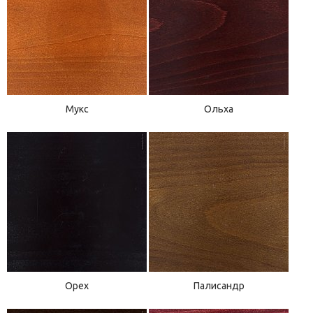
Мукс
Ольха
Орех
Палисандр