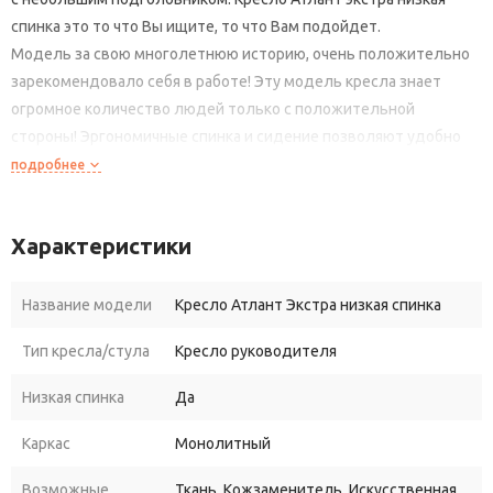
спинка это то что Вы ищите, то что Вам подойдет.
Модель за свою многолетнюю историю, очень положительно
зарекомендовало себя в работе! Эту модель кресла знает
огромное количество людей только с положительной
стороны! Эргономичные спинка и сидение позволяют удобно
расположиться во время рабочего времени.
подробнее
Купить кресло Атлант экстра низкая спинка
, для офиса или
для дома, Вы можете в различных обивочных материалах с
Характеристики
дополнительными модификациями, мультиблок, топ-ган люкс
или резиновые ролики.
Название модели
Кресло Атлант Экстра низкая спинка
Тип кресла/стула
Кресло руководителя
Низкая спинка
Да
Каркас
Монолитный
Возможные
Ткань, Кожзаменитель, Искусственная