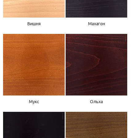
Вишня
Махагон
Мукс
Ольха