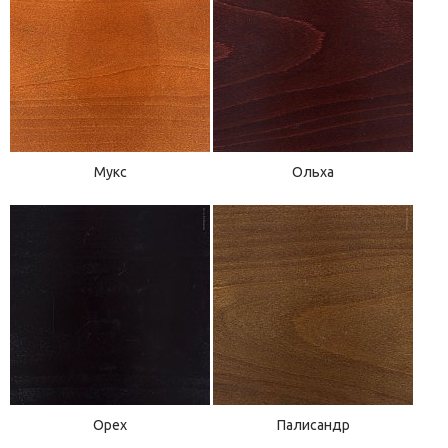
Мукс
Ольха
Орех
Палисандр