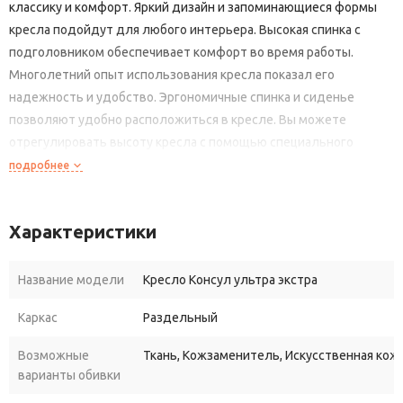
классику и комфорт. Яркий дизайн и запоминающиеся формы
кресла подойдут для любого интерьера. Высокая спинка с
подголовником обеспечивает комфорт во время работы.
Многолетний опыт использования кресла показал его
надежность и удобство. Эргономичные спинка и сиденье
позволяют удобно расположиться в кресле. Вы можете
отрегулировать высоту кресла с помощью специального
механизма. Кроме того, доступны различные обивочные
подробнее
материалы и модификации, такие как хромированная
крестовина и резиновые колеса.
Характеристики
Отличие серии УЛЬТРА
от обычной серии кресел для
руководителя из нашего каталога - это разделение спинки от
Название модели
Кресло Консул ультра экстра
сидения кресла, что дает маленький объем в разобранном
виде. Объем коробки обычного кресла руководителя - это 0,35
Каркас
Раздельный
м2. Кресла серии Ультра упакованы в коробку - 0,2 м2! Внешний
Возможные
Ткань, Кожзаменитель, Искусственная кожа
вид кресел стал более презентабельным, а вот цена кресла
варианты обивки
стала значительно стала ниже, чем у обычных кресел.