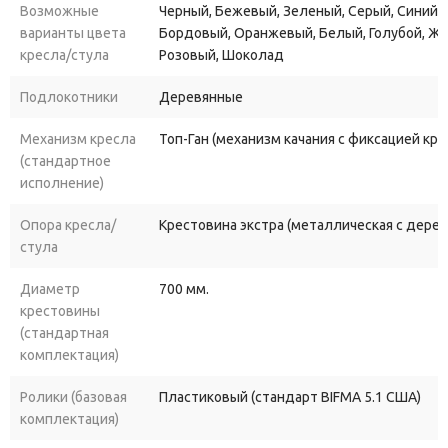
В стандартном варианте эти кресла комплектуются более
Возможные
Черный, Бежевый, Зеленый, Серый, Синий, 
широкими подлокотниками, что без сомнения, является более
варианты цвета
Бордовый, Оранжевый, Белый, Голубой, Ж
удобно и визуально более гармонично.
кресла/стула
Розовый, Шоколад
Подлокотники
Деревянные
Кресла серии УЛЬТРА - это соотношение цены и превосходного
качества!
Механизм кресла
Топ-Ган (механизм качания с фиксацией кр
(стандартное
исполнение)
Опора кресла/
Крестовина экстра (металлическая с дере
стула
Диаметр
700 мм.
крестовины
(стандартная
комплектация)
Ролики (базовая
Пластиковый (стандарт BIFMA 5.1 США)
комплектация)