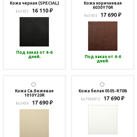
Кожа черная (SPECIAL)
Кожа коричневая
6030Y70R
16 110
₽
ko3433
17 690
₽
ko3435
Под заказ от 4-6
дней.
Под заказ от 4-6
дней.
Кожа Св.Бежевая
Кожа белая 0505-R70B
1010Y20R
17 690
₽
ko7060813
17 690
₽
ko3436