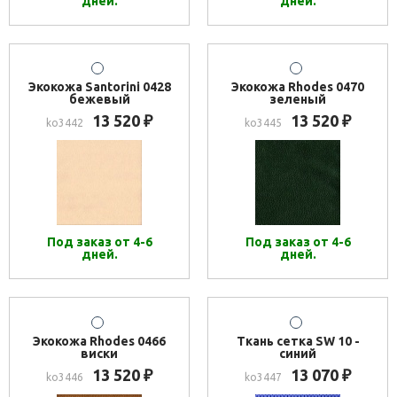
дней.
дней.
Экокожа Santorini 0428
Экокожа Rhodes 0470
бежевый
зеленый
13 520
13 520
₽
₽
ko3442
ko3445
Под заказ от 4-6
Под заказ от 4-6
дней.
дней.
Экокожа Rhodes 0466
Ткань сетка SW 10 -
виски
синий
13 520
13 070
₽
₽
ko3446
ko3447