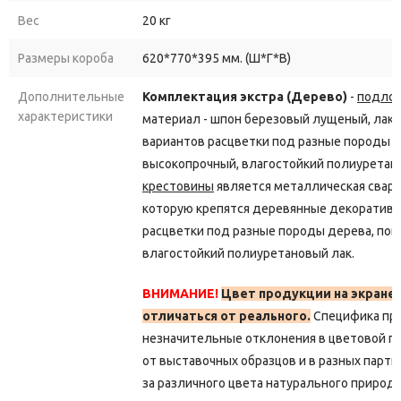
Вес
20 кг
Размеры короба
620*770*395 мм. (Ш*Г*В)
Дополнительные
Комплектация экстра (Дерево)
-
подлок
характеристики
материал - шпон березовый лущеный, лаков
вариантов расцветки под разные породы д
высокопрочный, влагостойкий полиуретан
крестовины
является металлическая сварна
которую крепятся деревянные декоративн
расцветки под разные породы дерева, пок
влагостойкий полиуретановый лак.
ВНИМАНИЕ!
Цвет продукции на экране
отличаться от реального.
Специфика пр
незначительные отклонения в цветовой г
от выставочных образцов и в разных парти
за различного цвета натурального природ