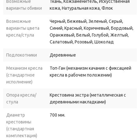
Возможные
Ткань, Кожзаменитель, Искусственная
или для дома, Вы можете в различных обивочных материалах с
варианты обивки
кожа, Натуральная кожа, Флок
дополнительными модификациями, мультиблок, топ-ган люкс
или резиновые ролики.
Возможные
Черный, Бежевый, Зеленый, Серый,
варианты цвета
Синий, Красный, Коричневый, Бордовый,
кресла/стула
Оранжевый, Белый, Голубой, Желтый,
Салатовый, Розовый, Шоколад
Подлокотники
Деревянные
Механизм кресла
Топ-Ган (механизм качания с фиксацией
(стандартное
кресла в рабочем положении)
исполнение)
Опора кресла/
Крестовина экстра (металлическая с
стула
деревянными накладками)
Диаметр
700 мм.
крестовины
(стандартная
комплектация)