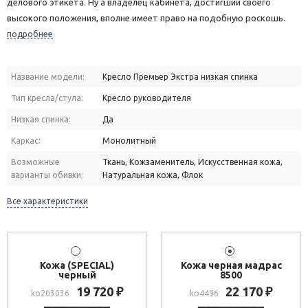
делового этикета. Ну а владелец кабинета, достигший своего
высокого положения, вполне имеет право на подобную роскошь.
подробнее
Название модели:
Кресло Премьер Экстра низкая спинка
Тип кресла/стула:
Кресло руководителя
Низкая спинка:
Да
Каркас:
Монолитный
Возможные
Ткань, Кожзаменитель, Искусственная кожа,
варианты обивки:
Натуральная кожа, Флок
Все характеристики
Кожа (SPECIAL)
Кожа черная мадрас
черный
8500
19 720
22 170
₽
₽
ko203036
ko4496