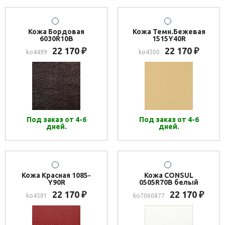
Кожа Бордовая
Кожа Темн.Бежевая
6030R10B
1515Y40R
22 170
22 170
₽
₽
ko4499
ko4500
Под заказ от 4-6
Под заказ от 4-6
дней.
дней.
Кожа Красная 1085-
Кожа CONSUL
Y90R
0505R70B белый
22 170
22 170
₽
₽
ko4501
ko7060877