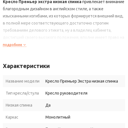
Кресло Премьер экстра низкая спинка
привлекает внимание
благородным дизайном в английском стиле, а также
изысканными изгибами, из которых формируется внешний вид,
в полной мере соответствующего достаточно строгим
требованиям делового этикета, ну а владелец кабинета,
достигший своего высокого положения, вполне имеет право на
подобную роскошь.
подробнее
Кресло Премьер экстра низкая спинка
идеально сочетается
с интерьером кабинета начальника, оформленным в
Характеристики
классическом стиле, и позволяет создать в помещении
деловую атмосферу, благоприятную для выполнения
руководителем своих ежедневных обязанностей.
Название модели
Кресло Премьер Экстра низкая спинка
Кресло Премьер экстра низкая спинка
имеет
Тип кресла/стула
Кресло руководителя
регулировочный по высоте механизм, благодаря которому его
можно поднять или опустить. Также кресло имеет и
Низкая спинка
Да
встроенный механизм качания, позволяющий фиксировать его
в выбранном положении.
Каркас
Монолитный
Купить кресло Премьер экстра низкая спинка,
для офиса