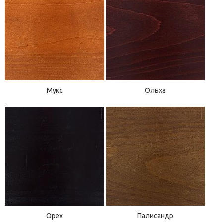
Мукс
Ольха
Орех
Палисандр