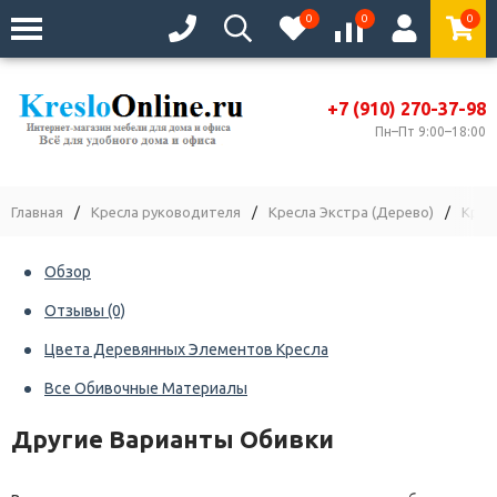
0
0
0
+7 (910) 270-37-98
Пн–Пт 9:00–18:00
Главная
/
Кресла руководителя
/
Кресла Экстра (Дерево)
/
Крес
Обзор
Отзывы
(0)
Цвета Деревянных Элементов Кресла
Все Обивочные Материалы
Другие Варианты Обивки