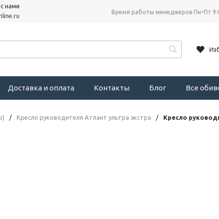
 с нами
Время работы менеджеров Пн–Пт 9:
line.ru
Из
Доставка и оплата
Контакты
Блог
Все оби
о)
/
Кресло руководителя Атлант ультра экстра
/
Кресло руководи