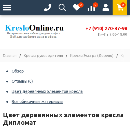
0
0
0
+7 (910) 270-37-98
Пн–Пт 9:00–18:00
Главная
/
Кресла руководителя
/
Кресла Экстра (Дерево)
/
Крес
Обзор
Отзывы
(0)
Цвет деревянных элементов кресла
Все обивочные материалы
Цвет деревянных элементов кресла
Дипломат