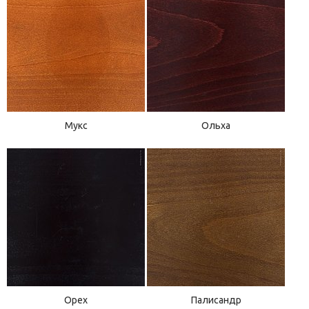
Мукс
Ольха
Орех
Палисандр