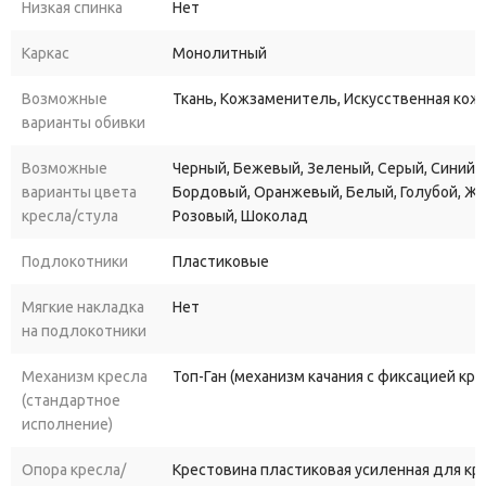
настроить кресло под свой рост. Встроенный механизм качания
Низкая спинка
Нет
позволяет выбрать удобное положение и расслабиться в
Каркас
Монолитный
перерывах между работой.
Возможные
Ткань, Кожзаменитель, Искусственная кожа
Если вы хотите купить кресло руководителя “Дипломат”, то у
варианты обивки
нас есть широкий выбор вариантов обивки, дополнительных
модификаций и роликов для различных типов полов. Мы
Возможные
Черный, Бежевый, Зеленый, Серый, Синий, 
гарантируем качество нашей продукции и предлагаем
варианты цвета
Бордовый, Оранжевый, Белый, Голубой, Ж
доступные цены на весь ассортимент.
кресла/стула
Розовый, Шоколад
Подлокотники
Пластиковые
Мягкие накладка
Нет
на подлокотники
Механизм кресла
Топ-Ган (механизм качания с фиксацией кр
(стандартное
исполнение)
Опора кресла/
Крестовина пластиковая усиленная для к