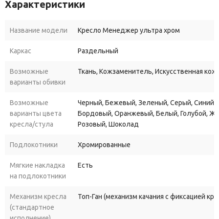
Характеристики
продаж!
Модель представляет собой нечто среднее между
бюджетными и дорогими вариантами. Все детали кресла
Название модели
Кресло Менеджер ультра хром
выполнены из высококачественных и износостойких
Каркас
Раздельный
материалов, демократичный дизайн подойдет к любой
обстановке.
Возможные
Ткань, Кожзаменитель, Искусственная кожа
Кресло Менеджер
имеет регулировочный по высоте
варианты обивки
механизм, благодаря которому его можно поднять или
опустить. Также кресло имеет и встроенный механизм качания,
Возможные
Черный, Бежевый, Зеленый, Серый, Синий, 
варианты цвета
Бордовый, Оранжевый, Белый, Голубой, Ж
позволяющий фиксировать его в выбранном положении.
кресла/стула
Розовый, Шоколад
Купить Кресло руководителя Менеджер, для офиса или для
дома, Вы можете в различных обивочных материалах с
Подлокотники
Хромированные
дополнительными модификациями, мультиблок,
Мягкие накладка
Есть
Отличие серии УЛЬТРА
от обычной серии кресел для
на подлокотники
руководителя из нашего каталога - это разделение спинки от
Механизм кресла
Топ-Ган (механизм качания с фиксацией кр
сидения кресла, что дает маленький объем в разобранном
(стандартное
виде. Объем коробки обычного кресла руководителя - это 0,35
исполнение)