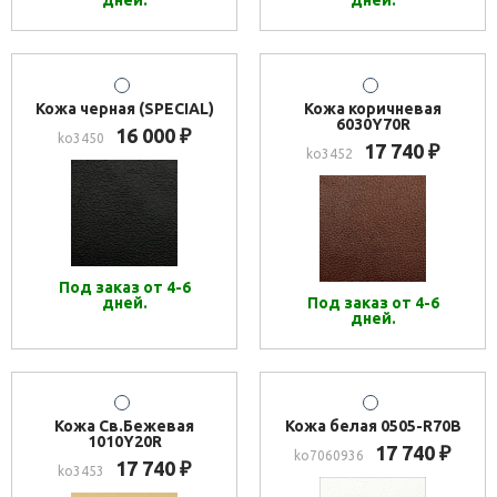
дней.
дней.
Кожа черная (SPECIAL)
Кожа коричневая
6030Y70R
16 000
₽
ko3450
17 740
₽
ko3452
Под заказ от 4-6
дней.
Под заказ от 4-6
дней.
Кожа Св.Бежевая
Кожа белая 0505-R70B
1010Y20R
17 740
₽
ko7060936
17 740
₽
ko3453