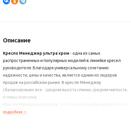
Описание
Кресло Менеджер ультра хром
- одна из самых
распространенных и популярных моделей в линейке кресел
руководителя. Благодаря универсальному сочетанию
надежности, цены и качества, является одним из лидеров
продаж на российском рынке. В кресле Менеджер
сбалансировано все - средняя высота спинки, средняя мягкость
и невысокая цена.
Кресло Менеджер ультра
- это большой выбор недорогой, но
практичной обивки и многообразие вариантов исполнения при
подробнее
общей надежности и солидности изделия. Все эти
несомненные плюсы делаю модель абсолютным хитом