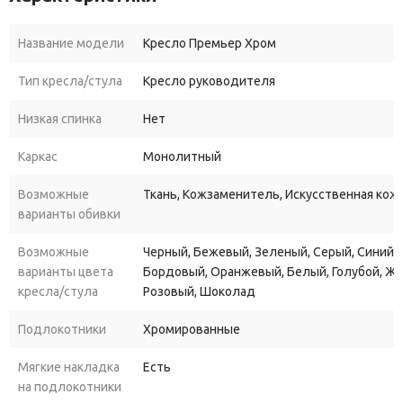
кабинета руководителя, оформленным в классическом стиле, и
позволяет создать в помещении деловую атмосферу,
Название модели
Кресло Премьер Хром
благоприятную для выполнения руководителем своих
Тип кресла/стула
Кресло руководителя
ежедневных обязанностей.
Кресло Премьер Хром
имеет регулировочный по высоте
Низкая спинка
Нет
механизм, благодаря которому его можно поднять или
опустить. Также кресло имеет и встроенный механизм качания,
Каркас
Монолитный
позволяющий фиксировать его в выбранном положении.
Возможные
Ткань, Кожзаменитель, Искусственная кожа
Купить кресло Премьер Хром
для офиса или для дома, Вы
варианты обивки
можете в различных обивочных материалах с
дополнительными модификациями, мультиблок, топ-ган люкс
Возможные
Черный, Бежевый, Зеленый, Серый, Синий, 
или резиновые ролики.
варианты цвета
Бордовый, Оранжевый, Белый, Голубой, Ж
кресла/стула
Розовый, Шоколад
Подлокотники
Хромированные
Мягкие накладка
Есть
на подлокотники