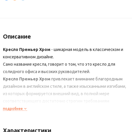
Описание
Кресло Премьер Хром
- шикарная модель в классическом и
консервативном дизайне.
Само название кресла, говорит о том, что это кресло для
солидного офиса и высоких руководителей.
Кресло Премьер Хром
привлекает внимание благородным
дизайном в английском стиле, а также изысканными изгибами,
из которых формируется внешний вид, в полной мере
соответствующего достаточно строгим требованиям
делового этикета, ну а владелец кабинета, достигший своего
подробнее
высокого положения, вполне имеет право на подобную
роскошь.
Характеристики
Кресло Премьер Хром
идеально сочетается с интерьером