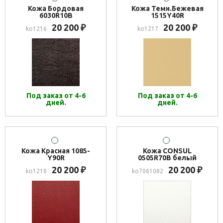
Кожа Бордовая
Кожа Темн.Бежевая
6030R10B
1515Y40R
20 200
20 200
₽
₽
ko1216
ko1217
Под заказ от 4-6
Под заказ от 4-6
дней.
дней.
Кожа Красная 1085-
Кожа CONSUL
Y90R
0505R70B белый
20 200
20 200
₽
₽
ko1218
ko7061082