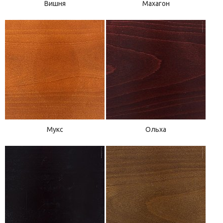
Вишня
Махагон
Мукс
Ольха