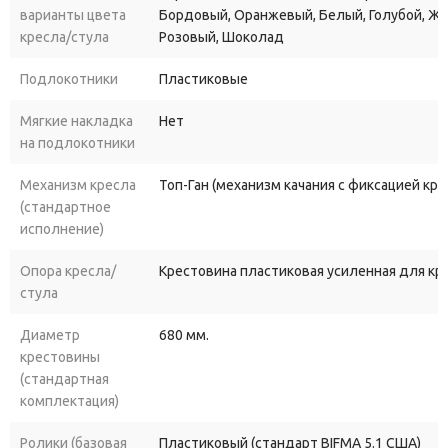
полиуретановым покрытием (доп. модификация) обеспечивают
варианты цвета
Бордовый, Оранжевый, Белый, Голубой, Ж
плавное и бесшумное перемещение кресла по полу.
кресла/стула
Розовый, Шоколад
Подлокотники
Пластиковые
В общем, если вы ищете качественное, комфортное и
недорогое офисное кресло - Вега Стандарт будет отличным
Мягкие накладка
Нет
выбором.
на подлокотники
Механизм кресла
Топ-Ган (механизм качания с фиксацией кр
(стандартное
исполнение)
Опора кресла/
Крестовина пластиковая усиленная для к
стула
Диаметр
680 мм.
крестовины
(стандартная
комплектация)
Ролики (базовая
Пластиковый (стандарт BIFMA 5.1 США)