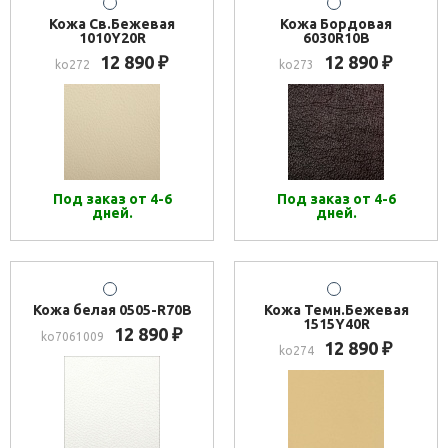
Кожа Св.Бежевая
Кожа Бордовая
1010Y20R
6030R10B
12 890
12 890
₽
₽
ko272
ko273
Под заказ от 4-6
Под заказ от 4-6
дней.
дней.
Кожа белая 0505-R70B
Кожа Темн.Бежевая
1515Y40R
12 890
₽
ko7061009
12 890
₽
ko274