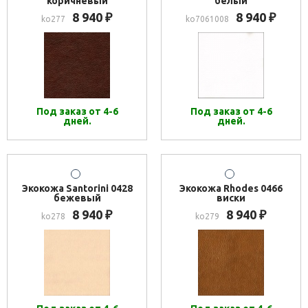
коричневый
белый
8 940
8 940
₽
₽
ko277
ko7061008
Под заказ от 4-6
Под заказ от 4-6
дней.
дней.
Экокожа Santorini 0428
Экокожа Rhodes 0466
бежевый
виски
8 940
8 940
₽
₽
ko278
ko279