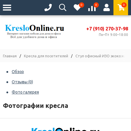
0
0
0
+7 (910) 270-37-98
Пн–Пт 9:00–18:00
Главная
/
Кресла для посетителей
/
Стул офисный ИЗО экокожа ч
Обзор
Отзывы
(0)
Фото галерея
Фотографии кресла