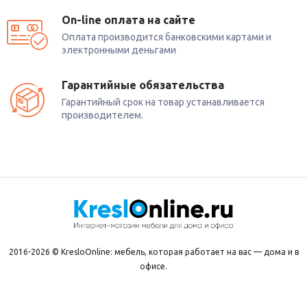
режимов.
On-line оплата на сайте
Защитные
функции:
Оплата производится банковскими картами и
электронными деньгами
защита
от
короткого
замыкания;
защита
двигателя
от
перегрева.
Гарантийные обязательства
Гарантийный срок на товар устанавливается
Кому
подойдёт
стол
GTX‑S1D?
производителем.
Геймерам
— RGB‑подсветка
усиливает
погружение
в
игру,
а
регулировка
высоты
позволяет
менять
позу
во
время
долгих
сессий.
Программистам
и
дизайнерам
— выдерживает
нагрузку
от
нескольких
мониторов
и
периферийных
устройств;
регулировка
высоты
снижает
усталость
при
многочасовой
работе.
2016-2026 © KresloOnline: мебель, которая работает на вас — дома и в
офисе.
Фрилансерам
и
удалённым
работникам
— адаптируется
под
длительные
рабочие
сессии,
помогает
сохранять