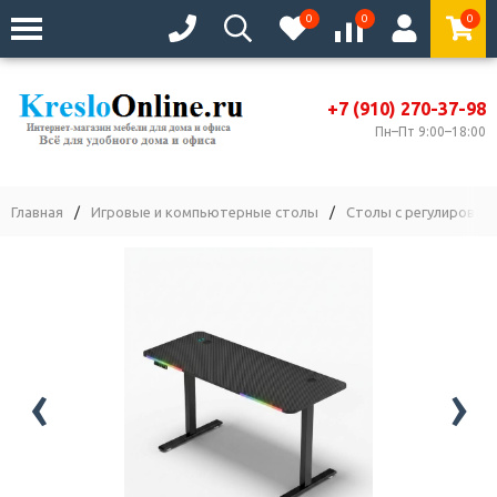
0
0
0
+7 (910) 270-37-98
Пн–Пт 9:00–18:00
Главная
/
Игровые и компьютерные столы
/
Столы с регулировко
‹
›