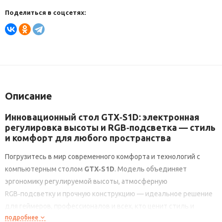
Поделиться в соцсетях:
Описание
Инновационный стол GTX‑S1D: электронная
регулировка высоты и RGB‑подсветка — стиль
и комфорт для любого пространства
Погрузитесь
в
мир
современного
комфорта
и
технологий
с
компьютерным
столом
GTX‑S1D
.
Модель
объединяет
эргономику
регулируемой
высоты,
атмосферную
RGB‑подсветку
и
прочную
конструкцию
— идеальное
решение
для
геймеров,
профессионалов
и
всех,
кто
ценит
стиль
и
подробнее
функциональность.