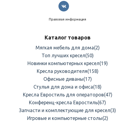
продуктивность
и
правильную
осанку.
Студентам
— подходит
для
учёбы
и
развлечений:
подсветка
настраивается
для
концентрации
или
отдыха,
а
Правовая информация
высота
регулируется
под
рост
пользователя.
Каталог товаров
Творческим
профессионалам
— достаточно
места
для
размещения
инструментов
и
материалов;
подсветка
Мягкая мебель для дома
(2)
создаёт
вдохновляющую
атмосферу.
Топ лучших кресел
(50)
Новинки компьютерных кресел
(19)
Преимущества
в
деталях
Кресла руководителя
(158)
Экономия
времени.
Быстрый
доступ
к
сохранённым
Офисные диваны
(17)
настройкам
высоты
через
цифровой
контроллер.
Стулья для дома и офиса
(18)
Кресла Евростиль для операторов
(47)
Долговечность.
Прочная
ДСП
и
надёжный
двигатель
Конференц-кресла Евростиль
(67)
рассчитаны
на
многолетнюю
эксплуатацию.
Запчасти и комплектующие для кресел
(3)
Универсальность.
Подходит
для
разных
сценариев:
Игровые и компьютерные столы
(2)
гейминг,
работа,
учёба,
творчество.
Простота
использования.
Интуитивное
управление
—