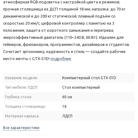
атмосферная RGB‑подсветка с настройкой цвета и режимов;
прочная столешница из ДСП толщиной 18 мм; нагрузка: до 70 кг
динамической и до 200 кг статической; плавный подъём со
скоростью 20 мм/с; цифровой контроллер с памятью на 3
положения; защита от короткого замыкания и перегрева;
энергоэффективный двигатель (110–240 В, 60 Вт). Идеален для
геймеров, фрилансеров, программистов, дизайнеров и студентов.
Сочетает эргономику, надёжность и стиль — создайте рабочее
место мечты с GTX‑S1D!
подробнее
Название модели:
Компьютерный стол GTX-S1D
Тип мебели ЛДСП:
Стол компьютерный
Глубина стола:
60 см
Толщина столешницы:
18
Материал каркаса:
ЛДСП
Все характеристики