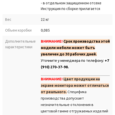
- в отдельном защищенном отсеке
эксплуатацию
при
активном
использовании.
Инструкция по сборке прилагается
Безопасность
эксплуатации.
Встроенная
защита
от
короткого
замыкания
и
перегрева
продлевает
срок
службы
Вес
22 кг
стола
и
предотвращает
непредвиденные
ситуации.
Объем коробки
0,085
Удобство
управления.
Цифровой
контроллер
с
ключом
и
памятью
на
3
положения
позволяет
быстро
переключаться
Дополнительные
ВНИМАНИЕ!
Срок производства этой
характеристики
между
любимыми
настройками
высоты.
Сохраняйте
и
модели мебели может быть
вызывайте
предустановки
одним
нажатием.
увеличен до 30 рабочих дней.
Уточните у менеджера по телефону:
+7
Плавность
хода.
Скорость
подъёма
20
мм/с
обеспечивает
(910) 270-37-98.
комфортное
и
плавное
изменение
высоты
без
рывков
—
никаких
резких
движений
и
шумов.
ВНИМАНИЕ!
Цвет продукции на
экране монитора может отличаться
Технические
характеристики
от реального.
Специфика
Материал
столешницы:
ДСП
толщиной
18
мм
— прочная,
производства допускает
устойчивая
к
повседневным
нагрузкам,
с
эстетичным
незначительные отклонения в
внешним
видом.
цветовой гамме отгружаемых изделий