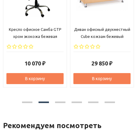
о офисное Самба GTP
Диван офисный двухместный
Компью
м экокожа бежевая
Cube кожзам бежевый
Уль
10 070
29 850
₽
₽
В корзину
В корзину
Рекомендуем посмотреть