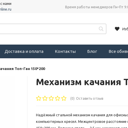
 с нами
Время работы менеджеров Пн–Пт 9:
line.ru
Из
Доставка и оплата
Контакты
Блог
Все оби
ачания Топ-Ган 150*200
Механизм качания Т
(0)
Оставить отзыв
Надёжный стальной механизм качания для офисны
компьютерных кресел. Межцентровое расстояние