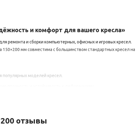
дёжность
и
комфорт
для
вашего
кресла»
для
ремонта
и
сборки
компьютерных,
офисных
и
игровых
кресел.
а
150×200
мм
совместима
с
большинством
стандартных
кресел
на
я
популярных
моделей
кресел.
кую
прочность
и
устойчивость
к
деформациям.
ивное
ежедневное
использование.
ысоту
кресла
и
надёжно
фиксировать
его
в
рабочем
положении.
иальных
навыков
или
профессиональных
инструментов.
*200 отзывы