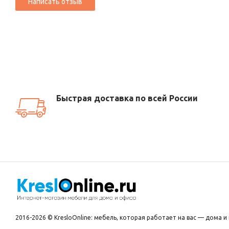
Долговечность.
Использование
качественной
стали
гар
Плавность
хода.
Механизм
обеспечивает
тихое
качание
б
отдыха.
Надёжная
фиксация.
Фиксация
в
рабочем
положении
иск
Универсальность.
Подходит
для
офисных,
домашних
и
и
Быстрая доставка по всей России
Соответствие
стандартам.
Изделие
соответствует
тре
надёжность.
Где
применяется
механизм
качания
Топ‑Ган?
Этот
механизм
станет
отличным
выбором
для:
Ремонта
сломанного
кресла.
Замените
изношенный
меха
Самостоятельной
сборки
эргономичного
рабочего
места
потребности.
2016-2026 © KresloOnline: мебель, которая работает на вас — дома и 
Модернизации
старого
кресла.
Повысьте
комфорт
и
удо