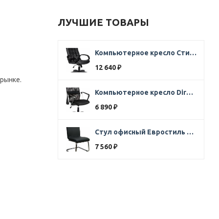
ЛУЧШИЕ ТОВАРЫ
Компьютерное кресло Стиль Ультра SOFT кожа черная
12 640
₽
рынке.
Компьютерное кресло Direct ткань черная
6 890
₽
Стул офисный Евростиль 250 (стул сбербанк) кожзам черный
7 560
₽