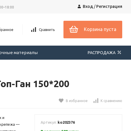
Вход
/
Регистрация
00–18:00
Корзина пуста
бранное
Сравнить
вочные материалы
РАСПРОДАЖА
оп-Ган 150*200
В избранное
К сравнению
х и
Артикул:
ko202376
 крепежа —