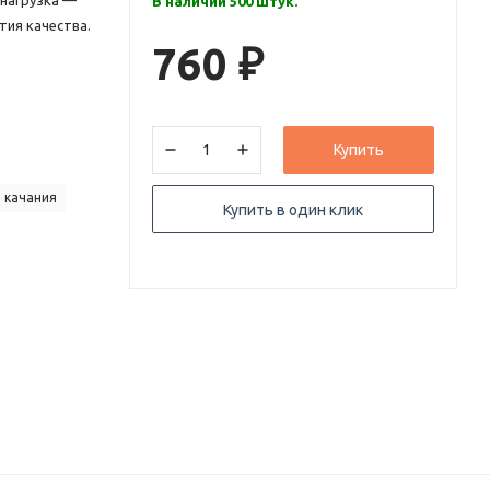
 нагрузка —
В наличии 500 штук.
тия качества.
760
₽
Купить
 качания
Купить в один клик