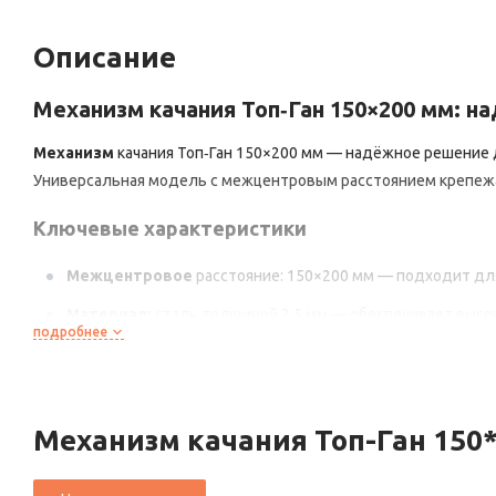
Описание
Механизм
качания
Топ‑Ган
150×200
мм:
на
Механизм
качания
Топ‑Ган
150×200
мм
— надёжное
решение
Универсальная
модель
с
межцентровым
расстоянием
крепеж
Ключевые
характеристики
Межцентровое
расстояние:
150×200
мм
— подходит
дл
Материал:
сталь
толщиной
2,5
мм
— обеспечивает
высо
подробнее
Максимальная
нагрузка:
до
120
кг
— рассчитан
на
интенс
Тип
механизма:
с
фиксацией
— позволяет
регулировать
в
Установка:
простая
монтажная
схема
— не
требует
спец
Механизм качания Топ-Ган 150
Преимущества
механизма
качания
Топ‑Ган