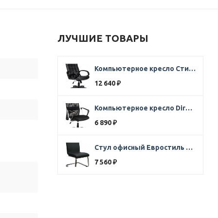
ЛУЧШИЕ ТОВАРЫ
Компьютерное кресло Стиль Ультра SOFT кожа черная
12 640
₽
Компьютерное кресло Direct ткань черная
6 890
₽
Стул офисный Евростиль 250 (стул сбербанк) кожзам черный
7 560
₽