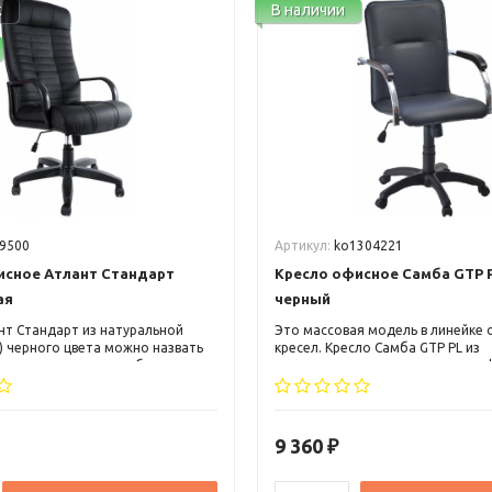
ж
В наличии
9500
Артикул:
ko1304221
исное Атлант Стандарт
Кресло офисное Самба GTP 
ая
черный
нт Стандарт из натуральной
Это массовая модель в линейке
l) черного цвета можно назвать
кресел. Кресло Самба GTP PL из
мых передовых разработок в
кожзаменителя черного цвета э
айна и эргономики
смотрится в современном интер
х кресел. Небольшой
Металлический каркас в сочетан
, выступ под поясничную зону,
фанерной основой придают крес
 пластиковые подлокотники.
устойчивость и прочность.
9 360
₽