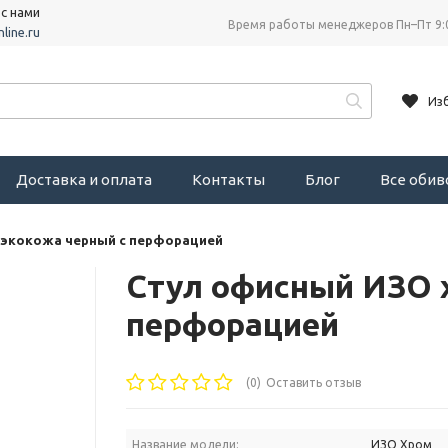
 с нами
Время работы менеджеров Пн–Пт 9:
line.ru
Из
Доставка и оплата
Контакты
Блог
Все оби
 экокожа черный с перфорацией
Стул офисный ИЗО 
перфорацией
(0)
Оставить отзыв
Название модели:
ИЗО Хром