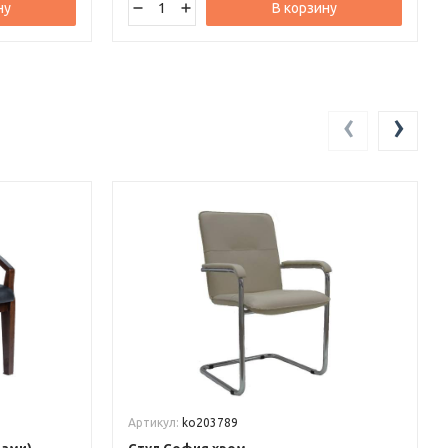
ну
В корзину
‹
›
Артикул:
ko203789