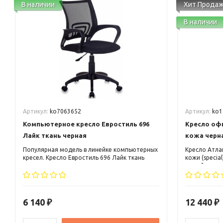
В наличии
Хит Прода
В наличии
Артикул:
ko7063652
Артикул:
ko1
Компьютерное кресло Евростиль 696
Кресло оф
Лайк ткань черная
кожа черн
Популярная модель в линейке компьютерных
Кресло Атла
кресел. Кресло Евростиль 696 Лайк ткань
кожи (specia
черная является хитом продаж уже
одной из са
несколько лет. Эффектно смотрится в
области диз
современном интерьере.
компьютерны
подголовник
скругленные
6 140
12 440
₽
₽