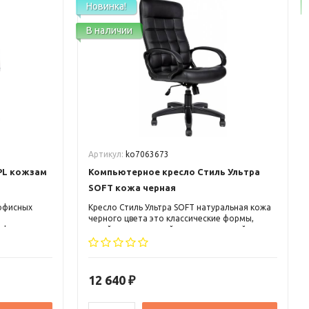
Новинка!
В наличии
Артикул:
ko7063673
PL кожзам
Компьютерное кресло Стиль Ультра
SOFT кожа черная
 офисных
Кресло Стиль Ультра SOFT натуральная кожа
черного цвета это классические формы,
ффектно
яркий, оригинальный и запоминающийся
ьере.
дизайн, высокая спинка с небольшим
ии с
подголовником и пластиковые подлокотники
лу
с мягкими накладками.
12 640
₽