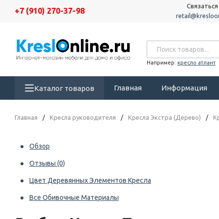
Связаться
+7 (910) 270-37-98
retail@kresloon
Например:
кресло атлант
Главная
Информация
Каталог товаров
Главная
/
Кресла руководителя
/
Кресла Экстра (Дерево)
/
К
Обзор
Отзывы
(0)
Цвет Деревянных Элементов Кресла
Все Обивочные Материалы