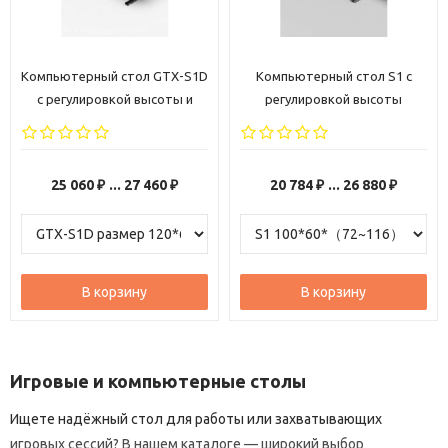
Компьютерный стол GTX-S1D
Компьютерный стол S1 с
с регулировкой высоты и
регулировкой высоты
подсветкой RGB
25 060
... 27 460
20 784
... 26 880
₽
₽
₽
₽
В корзину
В корзину
Игровые
и
компьютерные
столы
Ищете
надёжный
стол
для
работы
или
захватывающих
игровых
сессий?
В
нашем
каталоге
— широкий
выбор