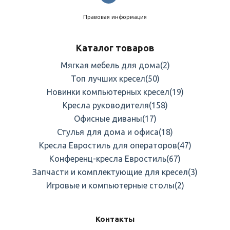
строгого
офисного
до
яркого
геймерского.
Правовая информация
Какие
столы
мы
предлагаем?
Каталог товаров
1.
Игровые
столы
для
геймеров
Идеальное
решение
для
тех,
кто
ценит
комфорт
во
время
Мягкая мебель для дома
(2)
многочасовых
сессий.
Особенности:
Топ лучших кресел
(50)
Новинки компьютерных кресел
(19)
широкая
столешница
для
нескольких
мониторов;
Кресла руководителя
(158)
RGB‑подсветка
с
настройкой
цвета
и
режимов;
Офисные диваны
(17)
Стулья для дома и офиса
(18)
усиленная
конструкция
— выдерживают
вес
игрового
Кресла Евростиль для операторов
(47)
оборудования;
Конференц-кресла Евростиль
(67)
кабель‑менеджмент
— аккуратная
организация
проводов;
Запчасти и комплектующие для кресел
(3)
регулируемые
ножки
— компенсация
неровностей
пола.
Игровые и компьютерные столы
(2)
2.
Компьютерные
столы
для
работы
и
учёбы
Контакты
Практичные
модели
для
дома
и
офиса.
Преимущества: