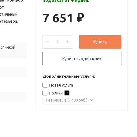
вает комфорт
Под заказ от 4-6 дней.
ют
7 651
 стильный
₽
нтерьера.
Купить
 спинкой
Купить в один клик
Дополнительные услуги:
Новая услуга
Ролики
?