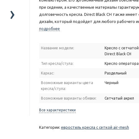
компьютером. Его эргономичный дизайн обеспечи
›
при сидении, а качественные материалы гарантиру
долговечность кресла. Direct Black CH также имеет
дизайн, который подойдет для любого рабочего и
подробнее
Название модели:
Кресло с сетчатой
Direct Black CH
Тип кресла/стула:
Кресло оператора
Каркас:
Раздельный
Возможные варианты цвета
Черный
кресла/стула:
Возможные варианты обивки:
Сетчатый акрил
Все характеристики
Категории:
евростиль кресла с сеткой air-mesh