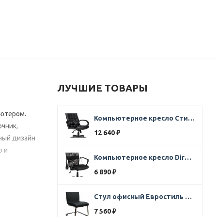
ЛУЧШИЕ ТОВАРЫ
ьютером.
Компьютерное кресло Стиль Ультра SOFT кожа черная
очник,
12 640
₽
ный дизайн
о и
Компьютерное кресло Direct ткань черная
6 890
₽
Стул офисный Евростиль 250 (стул сбербанк) кожзам черный
7 560
₽