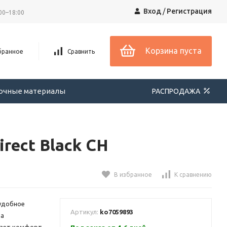
Вход
/
Регистрация
00–18:00
Корзина пуста
бранное
Сравнить
вочные материалы
РАСПРОДАЖА
rect Black CH
В избранное
К сравнению
 удобное
Артикул:
ko7059893
за