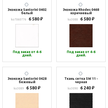
Экокожа Santorini 0402
Экокожа Rhodes 0468
белый
коричневый
6 580
6 580
₽
₽
ko7060776
ko3088
Под заказ от 4-6
Под заказ от 4-6
дней.
дней.
Экокожа Santorini 0428
Ткань сетка SW 11 -
бежевый
черная
6 580
6 240
₽
₽
ko3089
ko3090