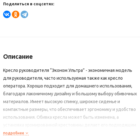
Поделиться в соцсетях:
Описание
Кресло руководителя “Эконом Ультра” - экономичная модель
для руководителя, часто используемая также как кресло
оператора. Хорошо подходит для домашнего использования,
благодаря лаконичному дизайну и большому выбору обивочных
материалов. Имеет высокую спинку, широкое сиденье и
компактные размеры, что обеспечивает эргономику и удобство
использования. Обивка кресла может быть изменена, а
установка хромированной крестовины делает его подходящим
для различных интерьеров. Привлекательность кресла также
подробнее