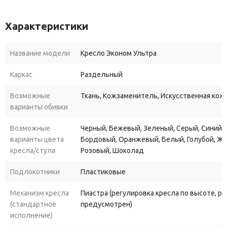
обусловлена его низкой стоимостью. Оснащено механизмом
регулировки высоты и возможно оснастить встроенным
Характеристики
механизмом качания.
Название модели
Кресло Эконом Ультра
Каркас
Раздельный
Возможные
Ткань, Кожзаменитель, Искусственная кож
варианты обивки
Возможные
Черный, Бежевый, Зеленый, Серый, Синий, 
варианты цвета
Бордовый, Оранжевый, Белый, Голубой, Ж
кресла/стула
Розовый, Шоколад
Подлокотники
Пластиковые
Механизм кресла
Пиастра (регулировка кресла по высоте, р
(стандартное
предусмотрен)
исполнение)