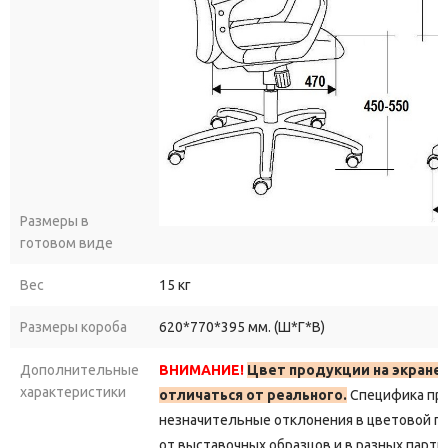
Размеры в
готовом виде
Вес
15 кг
Размеры короба
620*770*395 мм. (Ш*Г*В)
Дополнительные
ВНИМАНИЕ!
Цвет продукции на экране
характеристики
отличаться от реального.
Специфика пр
незначительные отклонения в цветовой г
от выставочных образцов и в разных парти