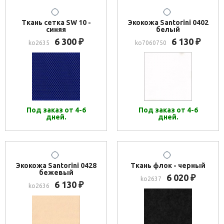
Ткань сетка SW 10 -
Экокожа Santorini 0402
синяя
белый
6 300
6 130
₽
₽
ko2635
ko7060750
Под заказ от 4-6
Под заказ от 4-6
дней.
дней.
Экокожа Santorini 0428
Ткань флок - черный
бежевый
6 020
₽
ko2637
6 130
₽
ko2636