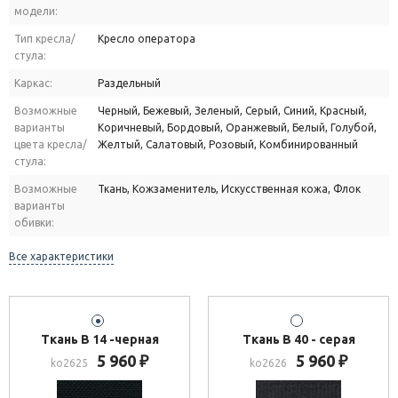
модели:
Тип кресла/
Кресло оператора
стула:
Каркас:
Раздельный
Возможные
Черный, Бежевый, Зеленый, Серый, Синий, Красный,
варианты
Коричневый, Бордовый, Оранжевый, Белый, Голубой,
цвета кресла/
Желтый, Салатовый, Розовый, Комбинированный
стула:
Возможные
Ткань, Кожзаменитель, Искусственная кожа, Флок
варианты
обивки:
Все характеристики
Ткань В 14 -черная
Ткань В 40 - серая
5 960
5 960
₽
₽
ko2625
ko2626