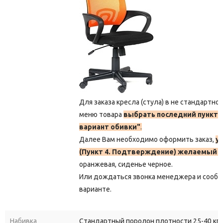
Для заказа кресла (стула) в не стандартно
меню товара
выбрать последний пункт 
вариант обивки"
.
Далее Вам необходимо оформить заказ,
у
(Пункт 4. Подтверждение) желаемый ц
оранжевая, сиденье черное.
Или дождаться звонка менеджера и сооб
варианте.
Набивка
Стандартный поролон плотности 25-40 кг/