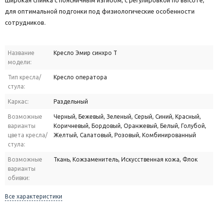
широкая спинка с поясничным изгибом, с регулировкой по высоте,
для оптимальной подгонки под физиологические особенности
сотрудников.
Название
Кресло Эмир синхро Т
модели:
Тип кресла/
Кресло оператора
стула:
Каркас:
Раздельный
Возможные
Черный, Бежевый, Зеленый, Серый, Синий, Красный,
варианты
Коричневый, Бордовый, Оранжевый, Белый, Голубой,
цвета кресла/
Желтый, Салатовый, Розовый, Комбинированный
стула:
Возможные
Ткань, Кожзаменитель, Искусственная кожа, Флок
варианты
обивки:
Все характеристики