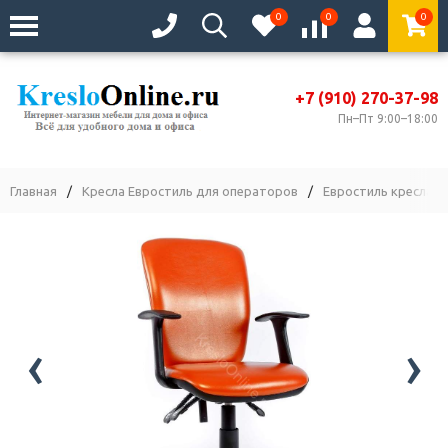
0
0
0
+7 (910) 270-37-98
Пн–Пт 9:00–18:00
Главная
/
Кресла Евростиль для операторов
/
Евростиль кресла С
‹
›