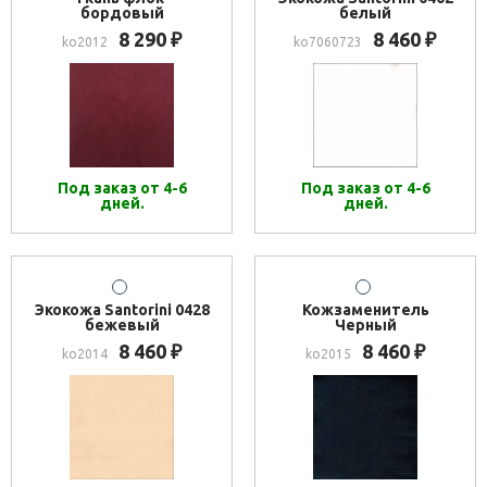
бордовый
белый
8 290
8 460
₽
₽
ko2012
ko7060723
Под заказ от 4-6
Под заказ от 4-6
дней.
дней.
Экокожа Santorini 0428
Кожзаменитель
бежевый
Черный
8 460
8 460
₽
₽
ko2014
ko2015