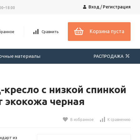
Вход
/
Регистрация
00–18:00
Корзина пуста
бранное
Сравнить
вочные материалы
РАСПРОДАЖА
кресло с низкой спинкой
 экокожа черная
В избранное
К сравнению
ндарт из