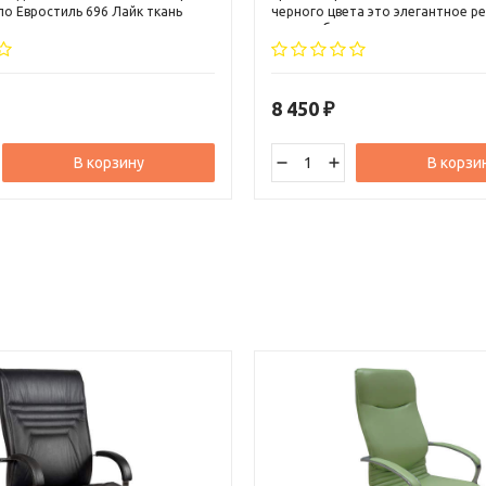
ло Евростиль 696 Лайк ткань
черного цвета это элегантное р
ется хитом продаж уже
малого бизнеса и руководителя 
ет. Эффектно смотрится в
звена. Кресло может вписаться, к
 интерьере.
классический, так и в современ
интерьер.
8 450
₽
В корзину
В корзи