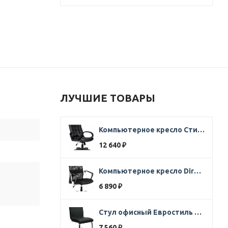
ЛУЧШИЕ ТОВАРЫ
Компьютерное кресло Стиль Ультра SOFT кожа черная
12 640
₽
Компьютерное кресло Direct ткань черная
6 890
₽
Стул офисный Евростиль 250 (стул сбербанк) кожзам черный
7 560
₽