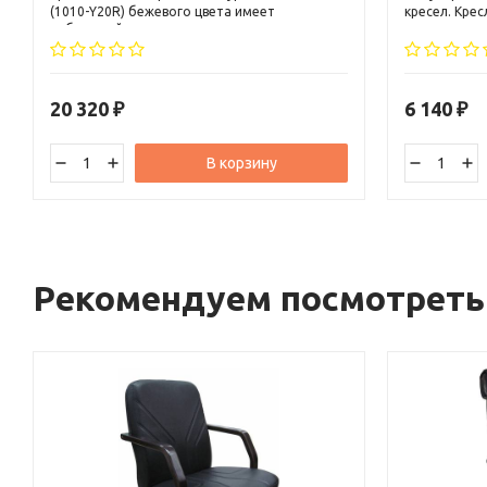
(1010-Y20R) бежевого цвета имеет
кресел. Крес
небольшой подголовник, выступ под
черная явля
поясничную зону, металлические
несколько л
подлокотники с мягкими накладками.
современном
20 320
6 140
₽
₽
В корзину
Рекомендуем посмотреть