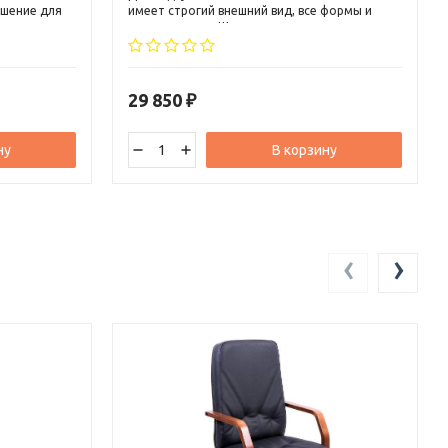
ешение для
имеет строгий внешний вид, все формы и
среднего
линии прямые. Ширина дивана позволяет в
ак в
нем легко разместиться двоим людям.
ный офисный
Сидение достаточно глубокое около 60 см,
что позволяет удобно размещаться в нем
людям любой комплекции.
29 850
₽
ну
В корзину
‹
›