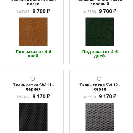
виски
зеленый
9 700
9 700
₽
₽
ko5307
ko5308
Под заказ от 4-6
Под заказ от 4-6
дней.
дней.
Ткань сетка SW 11 -
Ткань сетка SW 12 -
черная
серая
9 170
9 170
₽
₽
ko5309
ko5310