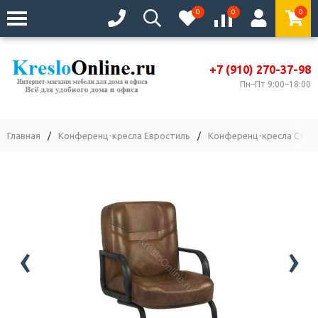
0
0
0
+7 (910) 270-37-98
Пн–Пт 9:00–18:00
Главная
/
Конференц-кресла Евростиль
/
Конференц-кресла Станд
‹
›