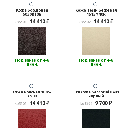
Кожа Бордовая
Кожа Темн.Бежевая
6030R10B
1515Y40R
14 410
14 410
₽
₽
ko5301
ko5302
Под заказ от 4-6
Под заказ от 4-6
дней.
дней.
Кожа Красная 1085-
Экокожа Santorini 0401
Y90R
черный
14 410
9 700
₽
₽
ko5303
ko5304