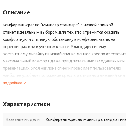
Описание
Конференц-кресло “Министр стандарт” с низкой спинкой
станет идеальным выбором для тех, кто стремится создать
комфортную и стильную обстановку в конференц-зале, на
переговорах или в учебном классе. Благодаря своему
элегантному дизайну и низкой спинке данное кресло обеспечит
максимальный комфорт даже при длительных заседаниях или
презентациях. Угол наклона спинки позволяет пользователю
наиболее удобное положение кресла, а стильный внешний вид
гармонично впишется в любой интерьер помещения. Используя
подробнее
конференц-кресло “Министр стандарт”, вы сможете провести
успешные переговоры или лекции, а ваши посетители или
Характеристики
ученики будут чувствовать себя комфортно и уютно.
Название модели
Конференц-кресло Министр стандарт низк