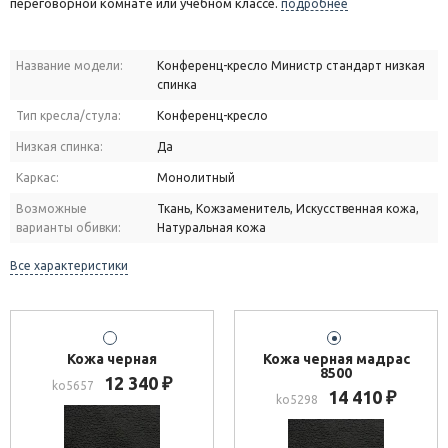
переговорной комнате или учебном классе.
подробнее
Название модели:
Конференц-кресло Министр стандарт низкая
спинка
Тип кресла/стула:
Конференц-кресло
Низкая спинка:
Да
Каркас:
Монолитный
Возможные
Ткань, Кожзаменитель, Искусственная кожа,
варианты обивки:
Натуральная кожа
Все характеристики
Кожа черная
Кожа черная мадрас
8500
12 340
₽
ko5657
14 410
₽
ko5298