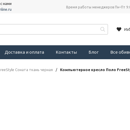
 с нами
Время работы менеджеров Пн–Пт 9:
line.ru
Из
Доставка и оплата
Контакты
Блог
Все оби
eeStyle Соната ткань черная
/
Компьютерное кресло Поло FreeSty