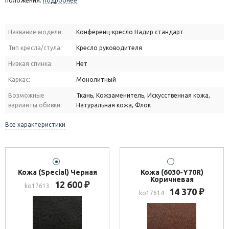
положения.
подробнее
Название модели:
Конференц-кресло Надир стандарт
Тип кресла/стула:
Кресло руководителя
Низкая спинка:
Нет
Каркас:
Монолитный
Возможные
Ткань, Кожзаменитель, Искусственная кожа,
варианты обивки:
Натуральная кожа, Флок
Все характеристики
Кожа (Special) Черная
Кожа (6030-Y70R)
Коричневая
12 600
₽
ko17613
14 370
₽
ko17614