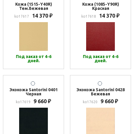
Кожа (1515-Y40R)
Кожа (1085-Y90R)
Тем.Бежевая
Красная
14 370
14 370
₽
₽
ko17617
ko17618
Под заказ от 4-6
Под заказ от 4-6
дней.
дней.
Экокожа Santorini 0401
Экокожа Santorini 0428
Черная
Бежевая
9 660
9 660
₽
₽
ko17619
ko17620