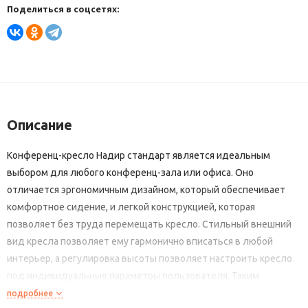
Поделиться в соцсетях:
Описание
Конференц-кресло Надир стандарт является идеальным
выбором для любого конференц-зала или офиса. Оно
отличается эргономичным дизайном, который обеспечивает
комфортное сидение, и легкой конструкцией, которая
позволяет без труда перемещать кресло. Стильный внешний
вид кресла позволяет ему гармонично вписаться в любой
интерьер, а регулировка высоты позволяет настроить кресло
под индивидуальные параметры пользователя. Таким
образом, конференц-кресло Надир стандарт обеспечивает
подробнее