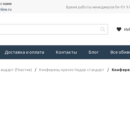
 с нами
Время работы менеджеров Пн–Пт 9:
line.ru
Из
Доставка и оплата
Контакты
Блог
Все оби
андарт (Пластик)
/
Конференц-кресло Надир стандарт
/
Конфере