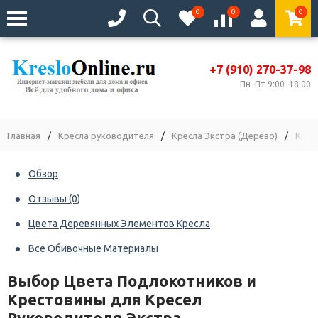
0
0
0
+7 (910) 270-37-98
Пн–Пт 9:00–18:00
Главная
/
Кресла руководителя
/
Кресла Экстра (Дерево)
/
Крес
Обзор
Отзывы
(0)
Цвета Деревянных Элементов Кресла
Все Обивочные Материалы
Выбор Цвета Подлокотников и
Крестовины для Кресел
Руководителя Экстра