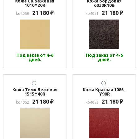
Кожа Св.Бежевая
Кожа Бордовая
1010Y20R
6030R10B
21 180
21 180
₽
₽
ko4050
ko4051
Под заказ от 4-6
Под заказ от 4-6
дней.
дней.
Кожа Темн.Бежевая
Кожа Красная 1085-
1515Y40R
Y90R
21 180
21 180
₽
₽
ko4052
ko4053