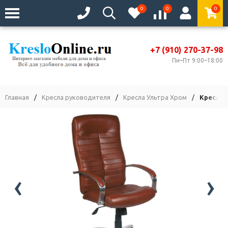
0
0
0
+7 (910) 270-37-98
Пн–Пт 9:00–18:00
Главная
/
Кресла руководителя
/
Кресла Ультра Хром
/
Кресло 
‹
›