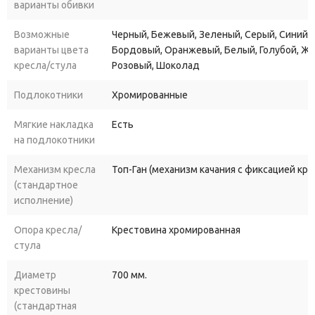
варианты обивки
руководителя из нашего каталога - это разделение спинки от
сидения кресла, что дает маленький объем в разобранном
Возможные
Черный, Бежевый, Зеленый, Серый, Синий, 
виде. Объем коробки обычного кресла руководителя - это 0,35
варианты цвета
Бордовый, Оранжевый, Белый, Голубой, Ж
м2. Кресла серии Ультра упакованы в коробку - 0,2 м2! Внешний
кресла/стула
Розовый, Шоколад
вид кресел стал более презентабельным, а вот цена кресла
Подлокотники
Хромированные
стала значительно стала ниже, чем у обычных кресел.
В стандартном варианте эти кресла комплектуются более
Мягкие накладка
Есть
широкими подлокотниками, что без сомнения, является более
на подлокотники
удобно и визуально более гармонично.
Механизм кресла
Топ-Ган (механизм качания с фиксацией кр
Кресла серии УЛЬТРА - это соотношение цены и превосходного
(стандартное
исполнение)
качества!
Опора кресла/
Крестовина хромированная
стула
Диаметр
700 мм.
крестовины
(стандартная