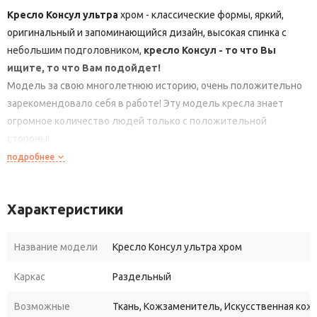
Кресло Консул ультра
хром - классические формы, яркий,
оригинальный и запоминающийся дизайн, высокая спинка с
небольшим подголовником,
кресло Консул - то что Вы
ищите, то что Вам подойдет!
Модель за свою многолетнюю историю, очень положительно
зарекомендовало себя в работе! Эту модель кресла знает
огромное количество людей только с положительной
стороны!
Эргономичные спинка и сидение позволяют удобно
подробнее
расположиться во время рабочего времени.
Офисное кресло имеет регулировочный по высоте механизм,
Характеристики
благодаря которому его можно поднять или опустить.
Купить кресло Консул ультра
, для офиса или для дома, Вы
можете в различных обивочных материалах с
Название модели
Кресло Консул ультра хром
дополнительными модификациями - хромированная
Каркас
Раздельный
крестовина и резиновые ролики.
Возможные
Ткань, Кожзаменитель, Искусственная кожа
Отличие серии УЛЬТРА
от обычной серии кресел для