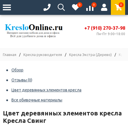
0
0
0
+7 (910) 270-37-98
Пн–Пт 9:00–18:00
Главная
/
Кресла руководителя
/
Кресла Экстра (Дерево)
/
Крес
Обзор
Отзывы
(0)
Цвет деревянных элементов кресла
Все обивочные материалы
Цвет деревянных элементов кресла
Кресла Свинг