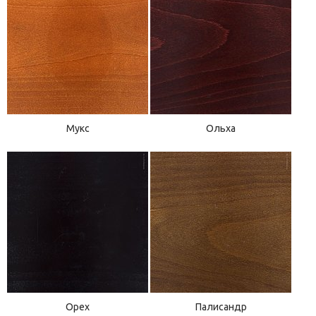
Мукс
Ольха
Орех
Палисандр