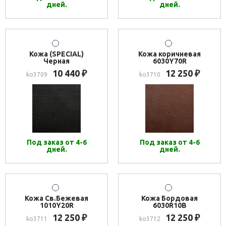
дней.
дней.
Кожа (SPECIAL)
Кожа коричневая
Черная
6030Y70R
10 440
12 250
₽
₽
ko3709
ko3710
Под заказ от 4-6
Под заказ от 4-6
дней.
дней.
Кожа Св.Бежевая
Кожа Бордовая
1010Y20R
6030R10B
12 250
12 250
₽
₽
ko3711
ko3712