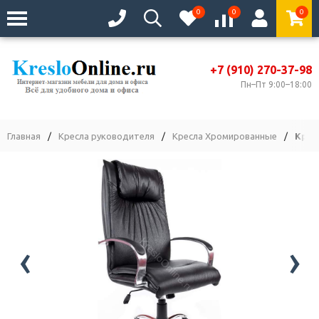
0
0
0
+7 (910) 270-37-98
Пн–Пт 9:00–18:00
Главная
/
Кресла руководителя
/
Кресла Хромированные
/
Крес
‹
›