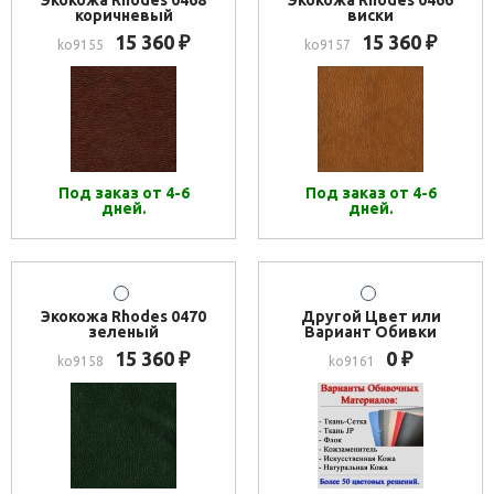
Экокожа Rhodes 0468
Экокожа Rhodes 0466
коричневый
виски
15 360
15 360
₽
₽
ko9155
ko9157
Под заказ от 4-6
Под заказ от 4-6
дней.
дней.
Экокожа Rhodes 0470
Другой Цвет или
зеленый
Вариант Обивки
15 360
0
₽
₽
ko9158
ko9161