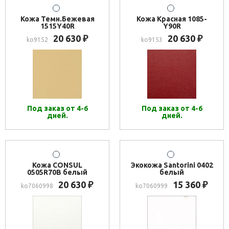
Кожа Темн.Бежевая
Кожа Красная 1085-
1515Y40R
Y90R
20 630
20 630
₽
₽
ko9152
ko9153
Под заказ от 4-6
Под заказ от 4-6
дней.
дней.
Кожа CONSUL
Экокожа Santorini 0402
0505R70B белый
белый
20 630
15 360
₽
₽
ko7060998
ko7060999