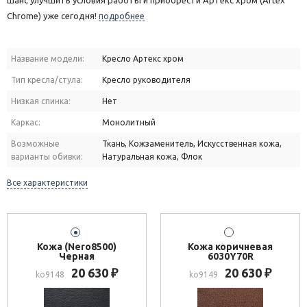
шанс улучшить условия работы и приобрести Артекс хром (Artex
Chrome) уже сегодня!
подробнее
Название модели:
Кресло Артекс хром
Тип кресла/стула:
Кресло руководителя
Низкая спинка:
Нет
Каркас:
Монолитный
Возможные
Ткань, Кожзаменитель, Искусственная кожа,
варианты обивки:
Натуральная кожа, Флок
Все характеристики
Кожа (Nero8500)
Кожа коричневая
Черная
6030Y70R
20 630
20 630
₽
₽
ko9148
ko9149