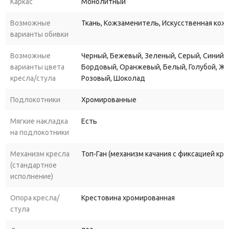
Каркас
Монолитный
Выбирая Артекс хром (Artex Chrome), вы выбираете не просто
Возможные
Ткань, Кожзаменитель, Искусственная кожа
кресло, а стиль жизни, подчеркивающий ваш статус и
варианты обивки
успешность. Сделайте свой офис еще более комфортным и
привлекательным с креслом руководителя Artex Chrome!
Возможные
Черный, Бежевый, Зеленый, Серый, Синий, 
варианты цвета
Бордовый, Оранжевый, Белый, Голубой, Ж
кресла/стула
Розовый, Шоколад
Подлокотники
Хромированные
Мягкие накладка
Есть
на подлокотники
Механизм кресла
Топ-Ган (механизм качания с фиксацией кр
(стандартное
исполнение)
Опора кресла/
Крестовина хромированная
стула