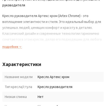
руководителя
Кресло руководителя Артекс хром (Artex Chrome) - это
воплощение элегантности и стиля. Это идеальный выбор для
успешных людей, ценящих комфорт и красоту в деталях.
Классический дизайн и современные технологии гармонично
сочетаются в этом кресле, делая его подходящим для любого
интерьера – от офиса небольшой компании до кабинета
подробнее
президента крупной корпорации.
Артекс хром (Artex Chrome) выполнен из прочных и
Характеристики
долговечных материалов, обеспечивая комфорт и удобство в
использовании на протяжении многих лет. Эргономичный
Название модели
Кресло Артекс хром
дизайн спинки и сиденья позволяет телу находиться в
правильном положении, снимая нагрузку с позвоночника и
Тип кресла/стула
Кресло руководителя
улучшая кровообращение. Встроенный механизм качания
Низкая спинка
Нет
позволяет выбрать оптимальное положение для отдыха или
работы.