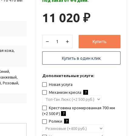
- то что Вы
Под заказ от 4-6 дней.
11 020
₽
Купить
ая кожа,
Купить в один клик
Синий,
Дополнительные услуги:
ранжевый,
, Розовый,
Новая услуга
Механизм кресла
?
Крестовина хромированная 700 мм
(+
2 500
)
?
₽
Ролики
?