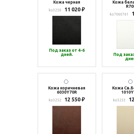
Кожа черная
Кожа бела
R70
11 020
₽
ko3250
ko7060761
Под заказ от 4-6
дней.
Под заказ
дне
Кожа коричневая
Кожа Св.
6030Y70R
1010Y
12 550
1
₽
ko3252
ko3253