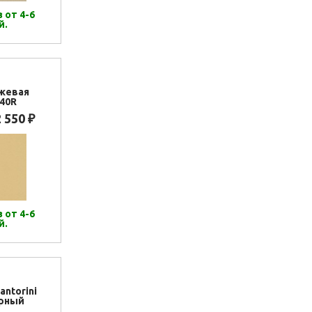
 от 4-6
й.
жевая
40R
2 550
₽
 от 4-6
й.
antorini
ерный