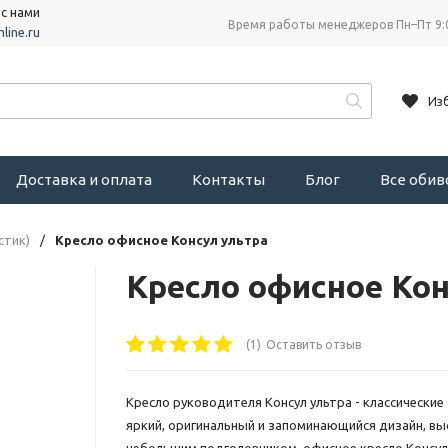
 с нами
Время работы менеджеров Пн–Пт 9:
line.ru
Из
Доставка и оплата
Контакты
Блог
Все оби
стик)
/
Кресло офисное Консул ультра
Кресло офисное Кон
(1)
Оставить отзыв
Кресло руководителя Консул ультра - классически
яркий, оригинальный и запоминающийся дизайн, выс