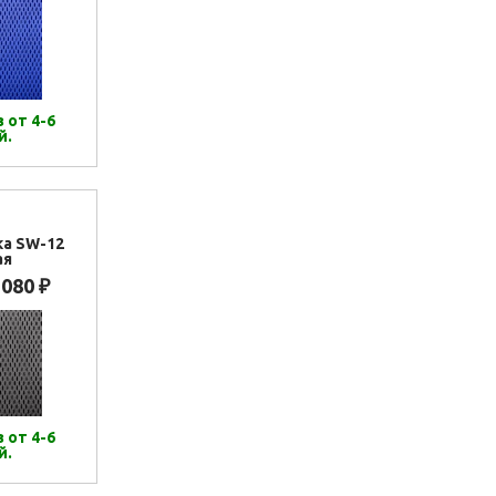
 от 4-6
й.
ка SW-12
ая
 080
₽
 от 4-6
й.