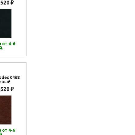
 520
₽
 от 4-6
й.
odes 0468
евый
 520
₽
 от 4-6
й.