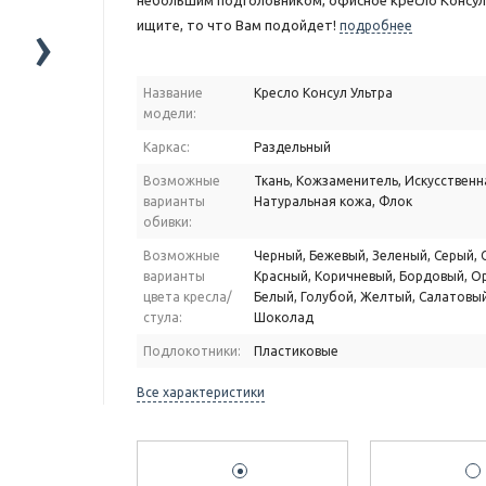
небольшим подголовником, офисное кресло Консул 
›
ищите, то что Вам подойдет!
подробнее
Название
Кресло Консул Ультра
модели:
Каркас:
Раздельный
Возможные
Ткань, Кожзаменитель, Искусственн
варианты
Натуральная кожа, Флок
обивки:
Возможные
Черный, Бежевый, Зеленый, Серый, 
варианты
Красный, Коричневый, Бордовый, О
цвета кресла/
Белый, Голубой, Желтый, Салатовый
стула:
Шоколад
Подлокотники:
Пластиковые
Все характеристики