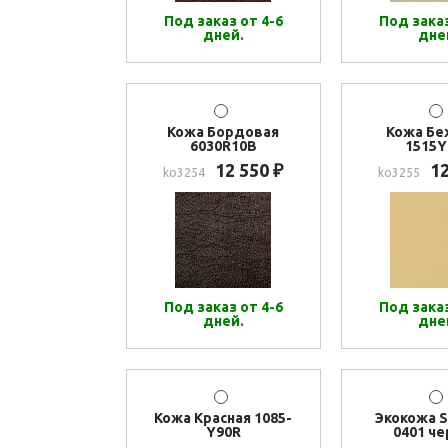
Под заказ от 4-6
Под заказ
дней.
дне
Кожа Бордовая
Кожа Бе
6030R10B
1515Y
12 550
1
₽
ko3254
ko3255
Под заказ от 4-6
Под заказ
дней.
дне
Кожа Красная 1085-
Экокожа S
Y90R
0401 ч