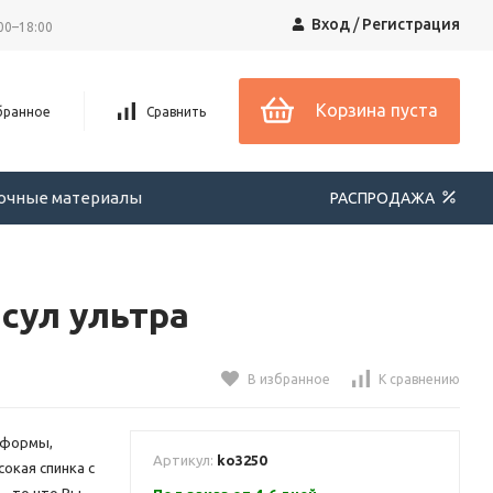
Вход
/
Регистрация
00–18:00
Корзина пуста
бранное
Сравнить
вочные материалы
РАСПРОДАЖА
сул ультра
В избранное
К сравнению
е формы,
Артикул:
ko3250
окая спинка с