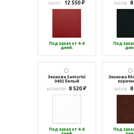
12 550
8
₽
ko3257
ko3256
Под заказ от 4-6
Под заказ
дней.
дне
Экокожа Santorini
Экокожа Rh
0402 белый
коричн
8 520
8
₽
ko7060760
ko3258
Под заказ от 4-6
Под заказ
дней.
дне