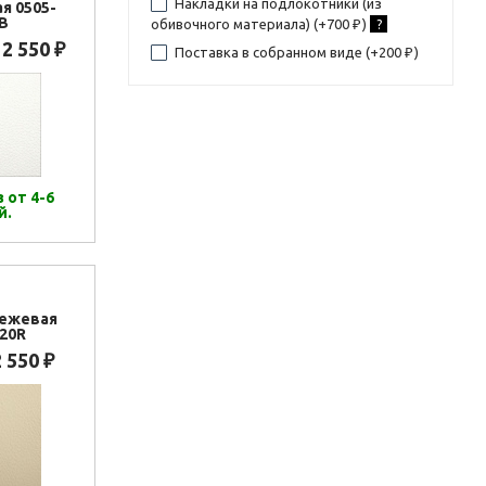
Накладки на подлокотники (из
я 0505-
B
обивочного материала) (+
700
)
?
₽
12 550
₽
Поставка в собранном виде (+
200
)
₽
 от 4-6
й.
Бежевая
20R
2 550
₽