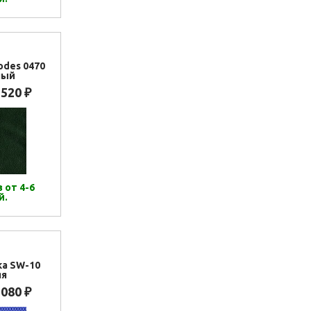
odes 0470
ный
 520
₽
 от 4-6
й.
ка SW-10
яя
 080
₽