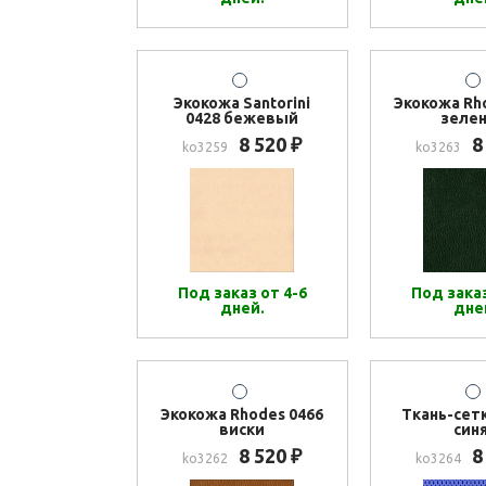
Экокожа Santorini
Экокожа Rh
0428 бежевый
зеле
8 520
8
₽
ko3259
ko3263
Под заказ от 4-6
Под заказ
дней.
дне
Экокожа Rhodes 0466
Ткань-сет
виски
син
8 520
8
₽
ko3262
ko3264