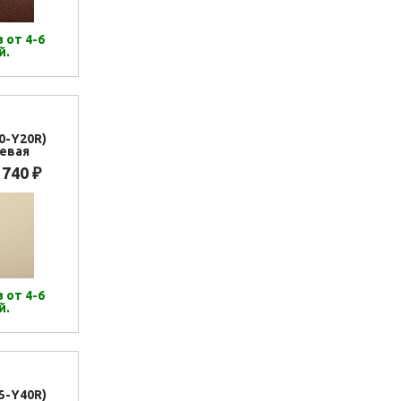
 от 4-6
й.
0-Y20R)
евая
 740
₽
 от 4-6
й.
5-Y40R)