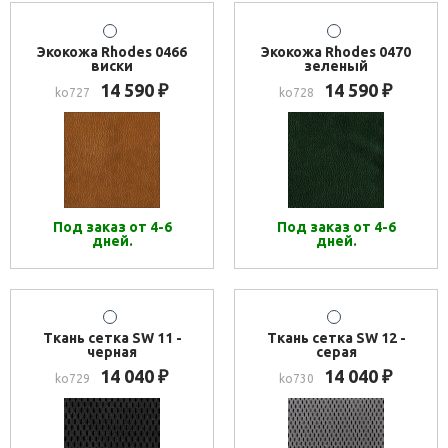
Экокожа Rhodes 0466
Экокожа Rhodes 0470
виски
зеленый
14 590
14 590
₽
₽
ko727
ko728
Под заказ от 4-6
Под заказ от 4-6
дней.
дней.
Ткань сетка SW 11 -
Ткань сетка SW 12 -
черная
серая
14 040
14 040
₽
₽
ko729
ko730