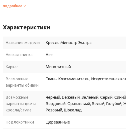
покупку еще приятнее. Но самое главное - Minister Extra
подробнее
обеспечивает оптимальный уровень комфорта, позволяя
проводить долгие часы за работой или отдыхом без усталости
и напряжения. Не упустите свой шанс обновить свое рабочее
Характеристики
или жилое пространство с креслом Minister Extra!
Название модели
Кресло Министр Экстра
Низкая спинка
Нет
Каркас
Монолитный
Возможные
Ткань, Кожзаменитель, Искусственная кожа
варианты обивки
Возможные
Черный, Бежевый, Зеленый, Серый, Синий, 
варианты цвета
Бордовый, Оранжевый, Белый, Голубой, Ж
кресла/стула
Розовый, Шоколад
Подлокотники
Деревянные