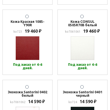
Кожа Красная 1085-
Кожа CONSUL
Y90R
0505R70B белый
19 460
19 460
₽
₽
ko723
ko7061061
Под заказ от 4-6
Под заказ от 4-6
дней.
дней.
Экокожа Santorini 0402
Экокожа Santorini 0401
белый
черный
14 590
14 590
₽
₽
ko7061062
ko724