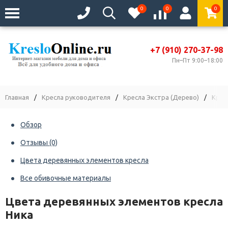
0
0
0
+7 (910) 270-37-98
Пн–Пт 9:00–18:00
Главная
/
Кресла руководителя
/
Кресла Экстра (Дерево)
/
Крес
Обзор
Отзывы
(0)
Цвета деревянных элементов кресла
Все обивочные материалы
Цвета деревянных элементов кресла
Ника