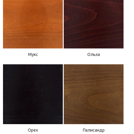
Мукс
Ольха
Орех
Палисандр