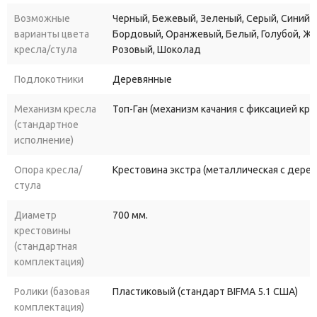
дня. К тому же, скругленное сидение идеально повторяет
Возможные
Черный, Бежевый, Зеленый, Серый, Синий, 
контуры тела, обеспечивая максимальный комфорт.
варианты цвета
Бордовый, Оранжевый, Белый, Голубой, Ж
кресла/стула
Розовый, Шоколад
Кроме того, Нова Экстра обладает механизмом регулировки
высоты, что позволяет выбрать наиболее комфортное
Подлокотники
Деревянные
положение кресла в зависимости от роста и предпочтений
Механизм кресла
Топ-Ган (механизм качания с фиксацией кр
пользователя. Также стоит отметить наличие механизма
(стандартное
качания, который позволяет зафиксировать кресло в
исполнение)
выбранном положении и расслабиться в перерыве между
работой.
Опора кресла/
Крестовина экстра (металлическая с дере
стула
Одним из преимуществ кресла Нова Экстра являются
различные варианты обивки и дополнительные модификации.
Диаметр
700 мм.
крестовины
Вы можете выбрать материал, который будет
(стандартная
соответствовать вашим требованиям по прочности и стилю.
комплектация)
Кроме того, доступны такие опции, как мультиблок, топ-ган
люкс и резиновые ролики, которые обеспечат дополнительную
Ролики (базовая
Пластиковый (стандарт BIFMA 5.1 США)
устойчивость и долговечность кресла.
комплектация)