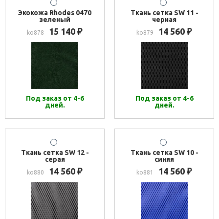
Экокожа Rhodes 0470
Ткань сетка SW 11 -
зеленый
черная
15 140
14 560
₽
₽
ko878
ko879
Под заказ от 4-6
Под заказ от 4-6
дней.
дней.
Ткань сетка SW 12 -
Ткань сетка SW 10 -
серая
синяя
14 560
14 560
₽
₽
ko880
ko881