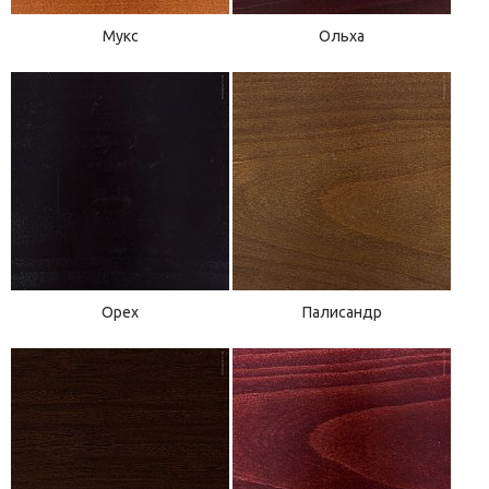
Мукс
Ольха
Орех
Палисандр