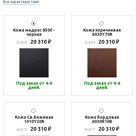
Все характеристики
Кожа мадрас 8500 -
Кожа коричневая
черная
6030Y70R
20 310
20 310
₽
₽
ko868
ko869
Под заказ от 4-6
Под заказ от 4-6
дней.
дней.
Кожа Св.Бежевая
Кожа Бордовая
1010Y20R
6030R10B
20 310
20 310
₽
₽
ko870
ko871