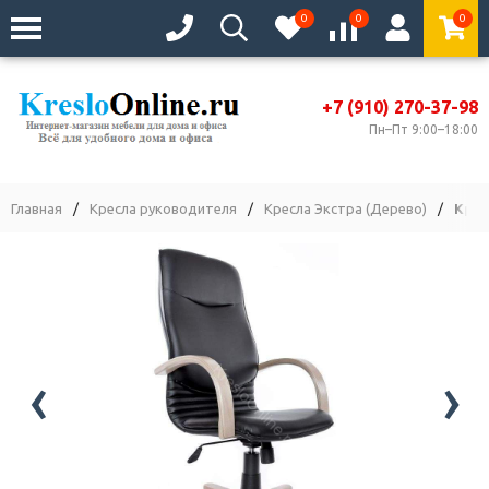
0
0
0
+7 (910) 270-37-98
Пн–Пт 9:00–18:00
Главная
/
Кресла руководителя
/
Кресла Экстра (Дерево)
/
Крес
‹
›