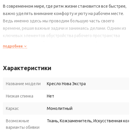
В современном мире, где ритм жизни становится все быстрее,
важно уделять внимание комфорту и уюту на рабочем месте.
Ведь именно здесь мы проводим большую часть своего
времени, решая важные задачи и занимаясь делами. Одним из
ключевых элементов обустройства рабочего пространства
является выбор удобного и стильного кресла. И таким креслом
подробнее
может стать именно Нова Экстра.
Нова Экстра – это кресло, сочетающее в себе изысканный
Характеристики
дизайн, эргономику и современные технологии. Оно станет
идеальным дополнением для любого интерьера, будь то
Название модели
Кресло Нова Экстра
домашний офис или рабочее помещение компании.
Низкая спинка
Нет
Главной особенностью кресла Нова Экстра является его
эргономичность, позволяющая разгрузить позвоночник и снять
Каркас
Монолитный
напряжение с мышц спины. Благодаря высокой спинке с
Возможные
Ткань, Кожзаменитель, Искусственная кожа
подголовником и поясничной поддержке, пользователь
варианты обивки
сможет забыть о боли в спине и шее после долгого рабочего