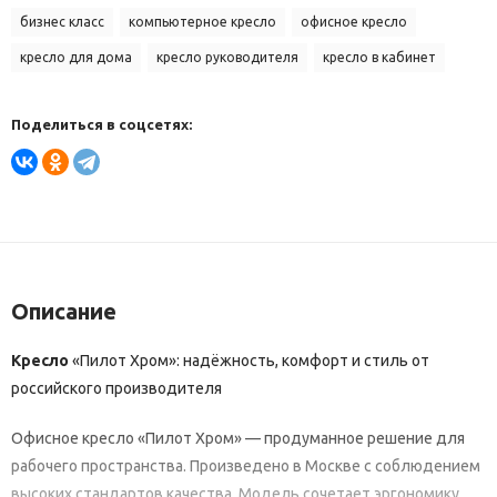
бизнес класс
компьютерное кресло
офисное кресло
кресло для дома
кресло руководителя
кресло в кабинет
Поделиться в соцсетях:
Описание
Кресло
«Пилот
Хром»:
надёжность,
комфорт
и
стиль
от
российского
производителя
Офисное
кресло
«Пилот
Хром»
— продуманное
решение
для
рабочего
пространства.
Произведено
в
Москве
с
соблюдением
высоких
стандартов
качества.
Модель
сочетает
эргономику,