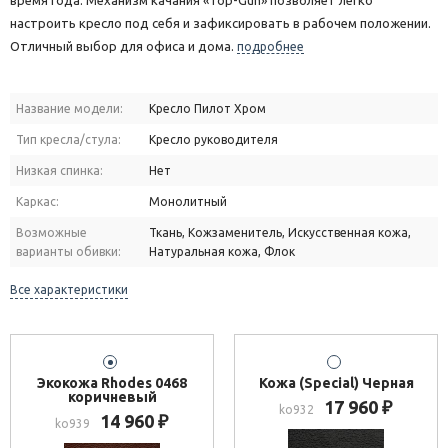
время года. Механизм качания «Top-Gun» позволяет легко
настроить кресло под себя и зафиксировать в рабочем положении.
Отличный выбор для офиса и дома.
подробнее
Название модели:
Кресло Пилот Хром
Тип кресла/стула:
Кресло руководителя
Низкая спинка:
Нет
Каркас:
Монолитный
Возможные
Ткань, Кожзаменитель, Искусственная кожа,
варианты обивки:
Натуральная кожа, Флок
Все характеристики
Экокожа Rhodes 0468
Кожа (Special) Черная
коричневый
17 960
₽
ko932
14 960
₽
ko939