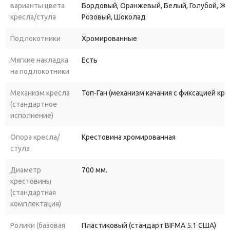
Долговечность:
качественные
материалы
и
сборка
варианты цвета
Бордовый, Оранжевый, Белый, Голубой, Ж
гарантируют
длительный
срок
службы.
кресла/стула
Розовый, Шоколад
Варианты
обивки
— под
любой
бюджет
и
вкус:
Подлокотники
Хромированные
Мягкие накладка
Есть
мебельная
ткань
серии
«В»
— практичный
и
доступный
на подлокотники
вариант
для
офиса;
экокожа
— современный
материал
с
дышащими
Механизм кресла
Топ-Ган (механизм качания с фиксацией кр
(стандартное
свойствами;
исполнение)
натуральная
кожа
— премиальное
решение
для
кабинета
руководителя,
подчёркивающее
статус.
Опора кресла/
Крестовина хромированная
стула
Кому
подойдёт
кресло
«Пилот
Хром»:
Диаметр
700 мм.
крестовины
руководителям
и
топ‑менеджерам
— для
создания
(стандартная
солидного
и
комфортного
рабочего
места;
комплектация)
сотрудникам,
проводящим
много
времени
за
Ролики (базовая
компьютером,
— благодаря
Пластиковый (стандарт BIFMA 5.1 США)
эргономике
и
регулировкам;