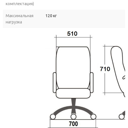
комплектация)
компаниям
для
оснащения
офисов
— надёжная
модель
с
выбором
обивки
под
корпоративный
стиль.
Максимальная
120 кг
нагрузка
Почему
стоит
выбрать
«Пилот
Хром»:
Российское
производство
(Москва)
— гарантия
оперативного
сервиса
и
поддержки.
Гибкость
выбора
— три
механизма
и
несколько
вариантов
обивки
позволяют
подобрать
конфигурацию
под
задачи
и
бюджет.
Универсальность
— хромированные
детали
и
лаконичный
дизайн
вписываются
в
интерьеры
от
классического
до
хай‑тека.
Комфорт
на
весь
день
— продуманная
эргономика
снижает
усталость
при
длительной
работе.
Закажите
кресло
«Пилот
Хром»
прямо
сейчас
— создайте