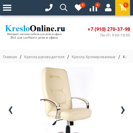
0
0
0
+7 (910) 270-37-98
Пн–Пт 9:00–18:00
Главная
/
Кресла руководителя
/
Кресла Хромированные
/
Крес
‹
›