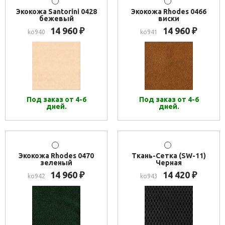
Экокожа Santorini 0428
Экокожа Rhodes 0466
бежевый
виски
14 960
14 960
₽
₽
ko940
ko941
Под заказ от 4-6
Под заказ от 4-6
дней.
дней.
Экокожа Rhodes 0470
Ткань-Сетка (SW-11)
зеленый
Черная
14 960
14 420
₽
₽
ko942
ko943