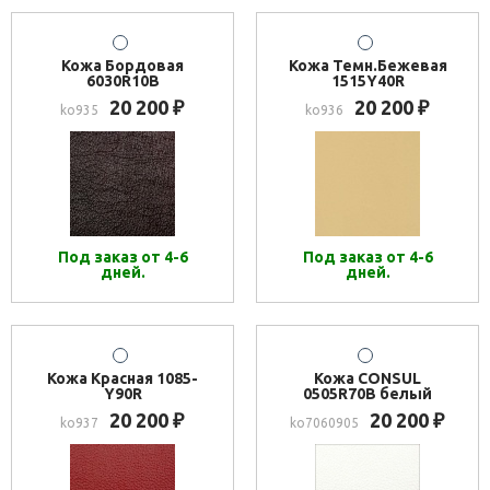
Кожа Бордовая
Кожа Темн.Бежевая
6030R10B
1515Y40R
20 200
20 200
₽
₽
ko935
ko936
Под заказ от 4-6
Под заказ от 4-6
дней.
дней.
Кожа Красная 1085-
Кожа CONSUL
Y90R
0505R70B белый
20 200
20 200
₽
₽
ko937
ko7060905