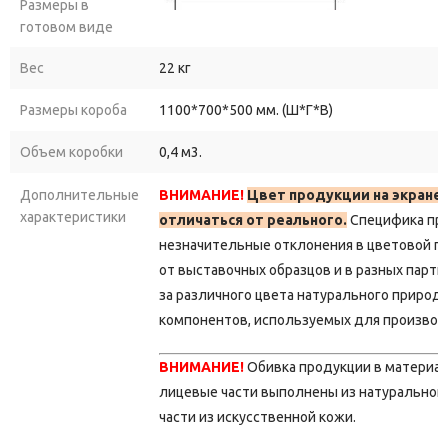
Размеры в
рабочее
место,
которое
будет
радовать
вас
годами!
готовом виде
Вес
22 кг
Размеры короба
1100*700*500 мм. (Ш*Г*В)
Объем коробки
0,4 м3.
Дополнительные
ВНИМАНИЕ!
Цвет продукции на экране
характеристики
отличаться от реального.
Специфика пр
незначительные отклонения в цветовой г
от выставочных образцов и в разных парти
за различного цвета натурального природ
компонентов, используемых для производ
ВНИМАНИЕ!
Обивка продукции в материа
лицевые части выполнены из натуральной 
части из искусственной кожи.