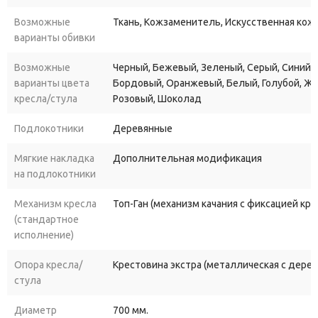
имеет и встроенный механизм качания, позволяющий
фиксировать его в выбранном положении.
Возможные
Ткань, Кожзаменитель, Искусственная кожа
Купить кресло Премьер,
для офиса или для дома, Вы можете
варианты обивки
в различных обивочных материалах с дополнительными
Возможные
Черный, Бежевый, Зеленый, Серый, Синий, 
модификациями, мультиблок, топ-ган люкс или резиновые
варианты цвета
Бордовый, Оранжевый, Белый, Голубой, Ж
ролики.
кресла/стула
Розовый, Шоколад
Подлокотники
Деревянные
Мягкие накладка
Дополнительная модификация
на подлокотники
Механизм кресла
Топ-Ган (механизм качания с фиксацией кр
(стандартное
исполнение)
Опора кресла/
Крестовина экстра (металлическая с дере
стула
Диаметр
700 мм.