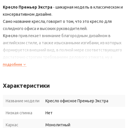
Кресло Премьер Экстра
- шикарная модель в классическом и
консервативном дизайне.
Само название кресла, говорит о том, что это кресло для
солидного офиса и высоких руководителей.
Кресло
привлекает внимание благородным дизайном в
английском стиле, а также изысканными изгибами, из которых
формируется внешний вид, в полной мере соответствующего
достаточно строгим требованиям делового этикета, ну а
владелец кабинета, достигший своего высокого положения,
подробнее
вполне имеет право на подобную роскошь.
Кресло Премьер
идеально сочетается с интерьером кабинета
Характеристики
руководителя, оформленным в классическом стиле, и
позволяет создать в помещении деловую атмосферу,
благоприятную для выполнения руководителем своих
Название модели
Кресло офисное Премьер Экстра
ежедневных обязанностей.
Низкая спинка
Нет
Кресло
имеет регулировочный по высоте механизм, благодаря
которому его можно поднять или опустить. Также кресло
Каркас
Монолитный