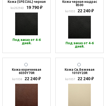
Кожа (SPECIAL) черная
Кожа черная мадрас
8500
19 790
₽
ko202943
22 240
₽
ko1055
Под заказ от 4-6
дней.
Под заказ от 4-6
дней.
Кожа коричневая
Кожа Св.Бежевая
6030Y70R
1010Y20R
22 240
22 240
₽
₽
ko1056
ko1057