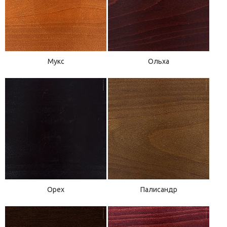
Мукс
Ольха
Орех
Палисандр